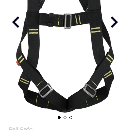
R
B
E
I
D
I
H
Ø
Y
D
E
N
O
P
P
B
E
V
A
R
I
Fall Safe