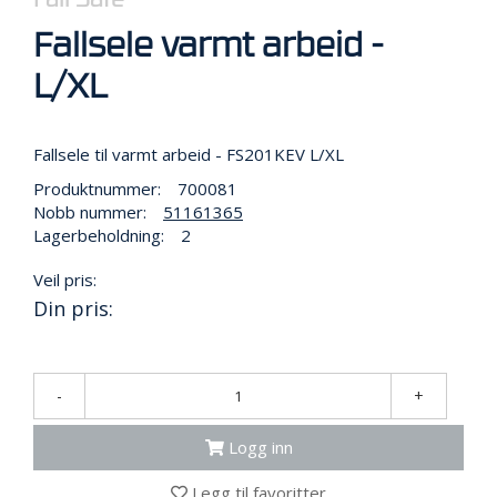
N
G
Fallsele varmt arbeid -
L/XL
T
R
A
Fallsele til varmt arbeid - FS201KEV L/XL
N
Produktnummer:
700081
S
P
Nobb nummer:
51161365
O
Lagerbeholdning:
2
R
T
Veil pris:
Din pris:
L
Y
K
-
+
T
E
Logg inn
R
&
Legg til favoritter