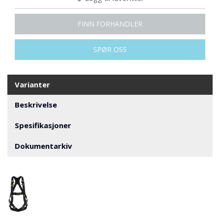
V
E
R
FINN FORHANDLER
N
SPØR OSS
B
R
A
Varianter
N
N
Beskrivelse
&
V
Spesifikasjoner
A
N
Dokumentarkiv
N
P
R
O
S
J