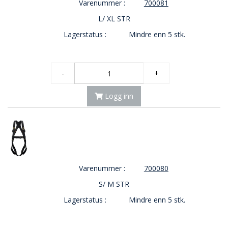
Varenummer :
700081
E
K
L/ XL STR
T
Lagerstatus :
Mindre enn 5 stk.
L
Ø
S
N
-
+
I
N
G
Logg inn
E
R
N
Y
H
Varenummer :
700080
E
S/ M STR
T
E
Lagerstatus :
Mindre enn 5 stk.
R