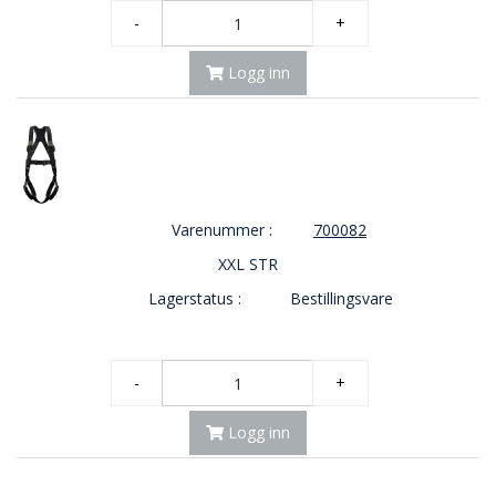
-
+
O
U
T
Logg inn
L
E
T
-
G
J
Ø
Varenummer :
700082
R
E
XXL STR
T
Lagerstatus :
Bestillingsvare
K
U
P
P
-
+
!
Logg inn