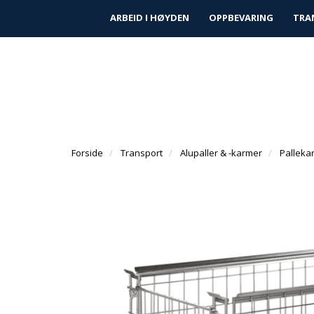
|
|
Finn forhandler
Kundeservice
Prosjek
ARBEID I HØYDEN
OPPBEVARING
TRA
Forside
Transport
Alupaller & -karmer
Palleka