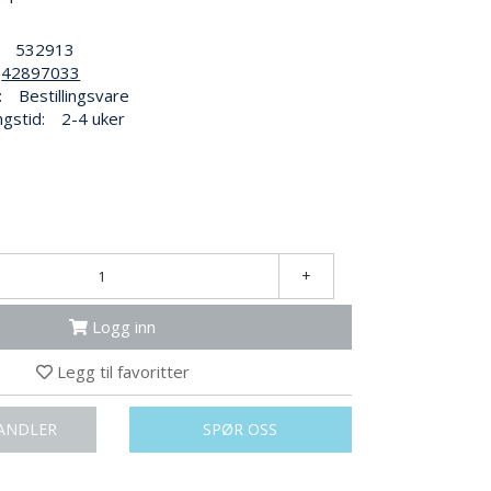
532913
42897033
:
Bestillingsvare
ngstid:
2-4 uker
+
Logg inn
Legg til favoritter
ANDLER
SPØR OSS