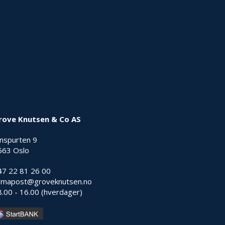
rove Knutsen & Co AS
nnspurten 9
663 Oslo
47 22 81 26 00
irmapost@groveknutsen.no
8.00 - 16.00 (hverdager)