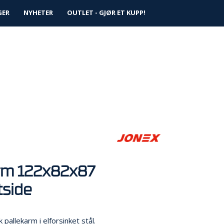
0
GER
NYHETER
Logg inn
OUTLET - GJØR ET KUPP!
Infosenter
Favoritter
rm 122x82x87
side
 pallekarm i elforsinket stål.