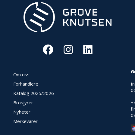
G
Om oss
Forhandlere
I
0
Katalog 2025
/2026
Brosjyrer
+
f
Nyheter
0
Merkevarer