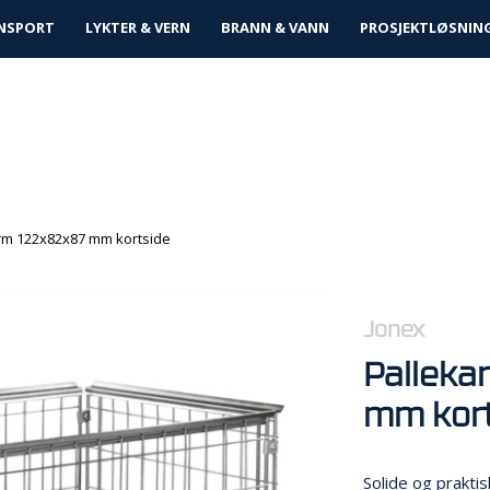
tløsninger
NSPORT
LYKTER & VERN
BRANN & VANN
PROSJEKTLØSNIN
rm 122x82x87 mm kortside
Jonex
Palleka
mm kort
Solide og praktisk