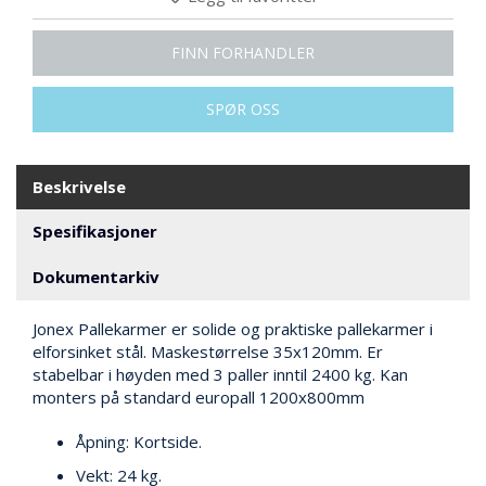
N
G
FINN FORHANDLER
T
SPØR OSS
R
A
N
S
Beskrivelse
P
O
Spesifikasjoner
R
T
Dokumentarkiv
Jonex Pallekarmer er solide og praktiske pallekarmer i
L
elforsinket stål. Maskestørrelse 35x120mm. Er
Y
stabelbar i høyden med 3 paller inntil 2400 kg. Kan
K
monters på standard europall 1200x800mm
T
E
Åpning: Kortside.
R
&
Vekt: 24 kg.