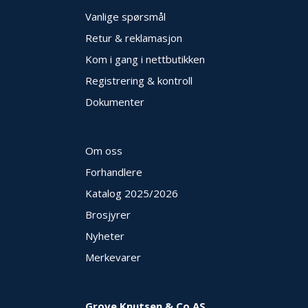
E
Vanlige spørsmål
K
T
Retur & reklamasjon
L
Kom i gang i nettbutikken
Ø
S
Registrering & kontroll
N
I
Dokumenter
N
G
E
Om oss
R
Forhandlere
Katalog 2025
/2026
N
Y
Brosjyrer
H
Nyheter
E
T
Merkevarer
E
R
Grove Knutsen & Co AS