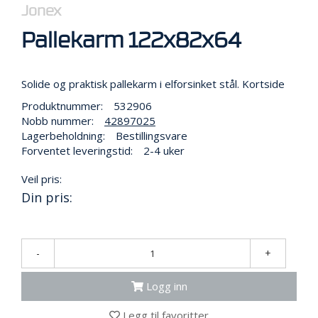
R
Jonex
B
E
Pallekarm 122x82x64
I
D
I
Solide og praktisk pallekarm i elforsinket stål. Kortside
H
Ø
Produktnummer:
532906
Y
Nobb nummer:
42897025
D
Lagerbeholdning:
Bestillingsvare
E
Forventet leveringstid:
2-4 uker
N
Veil pris:
Din pris:
O
P
P
B
-
+
E
V
A
Logg inn
R
I
Legg til favoritter