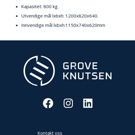
V
E
Kapasitet: 800 kg.
R
Utvendige mål lxbxh: 1200x820x640.
N
Innvendige mål lxbxh:1150x740x620mm
B
R
A
N
N
&
V
A
N
N
P
R
O
S
Kontakt oss
J