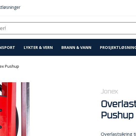
tløsninger
NSPORT
LYKTER & VERN
BRANN & VANN
PROSJEKTLØSNIN
nex Pushup
Jonex
Overlas
Pushup
Overlastsikring t