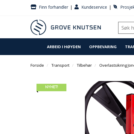
|
|
Finn forhandler
Kundeservice
Prosjek
ARBEID I HØYDEN
OPPBEVARING
TRA
Forside
Transport
Tilbehør
Overlastsikring Jo
NYHET!