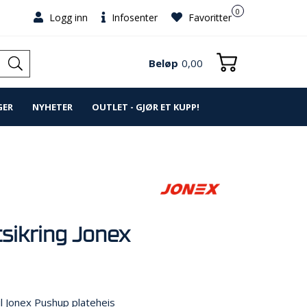
0
Logg inn
Infosenter
Favoritter
Beløp
0,00
GER
NYHETER
OUTLET - GJØR ET KUPP!
tsikring Jonex
il Jonex Pushup plateheis