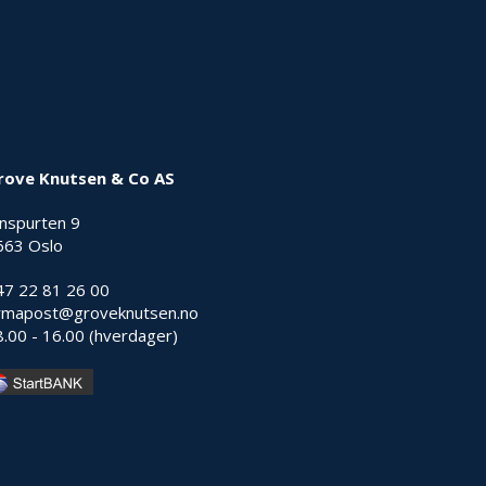
rove Knutsen & Co AS
nnspurten 9
663 Oslo
47 22 81 26 00
irmapost@groveknutsen.no
8.00 - 16.00 (hverdager)