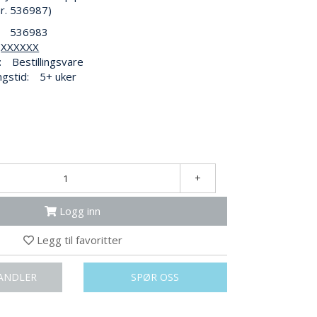
enr. 536987)
536983
XXXXXX
:
Bestillingsvare
ngstid:
5+ uker
+
Logg inn
Legg til favoritter
ANDLER
SPØR OSS