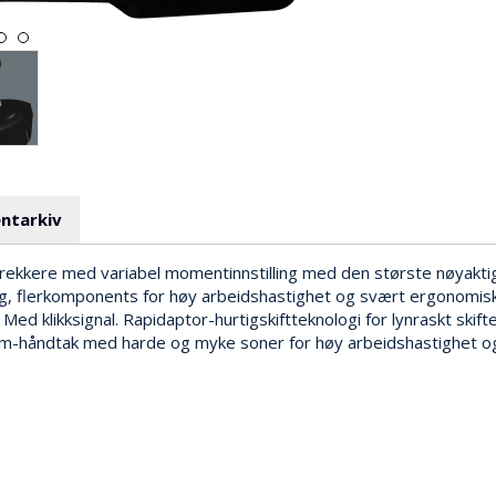
ntarkiv
kkere med variabel momentinnstilling med den største nøyakti
g, flerkomponents for høy arbeidshastighet og svært ergonomisk 
. Med klikksignal. Rapidaptor-hurtigskiftteknologi for lynraskt ski
rm-håndtak med harde og myke soner for høy arbeidshastighet og s