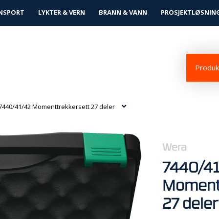
tløsninger
NSPORT
LYKTER & VERN
BRANN & VANN
PROSJEKTLØSNIN
Produkt
7440/41/42 Momenttrekkersett 27 deler
Wera
7440/41
Moment
27 deler