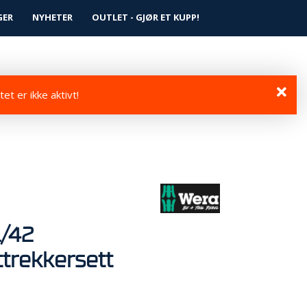
0
GER
NYHETER
Logg inn
OUTLET - GJØR ET KUPP!
Infosenter
Favoritter
et er ikke aktivt!
/42
trekkersett