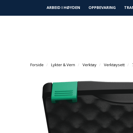
|
|
Finn forhandler
Kundeservice
Prosjek
ARBEID I HØYDEN
OPPBEVARING
TRA
Forside
Lykter & Vern
Verktøy
Verktøysett