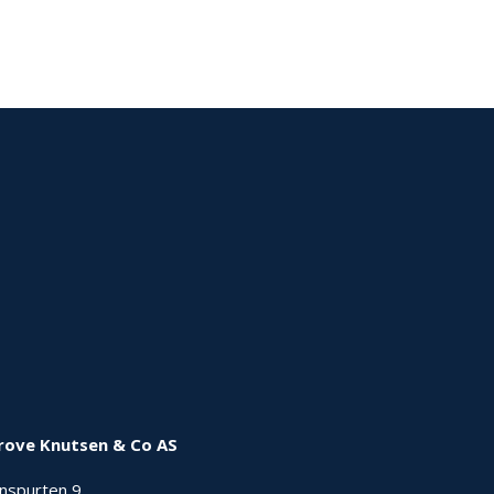
rove Knutsen & Co AS
nnspurten 9