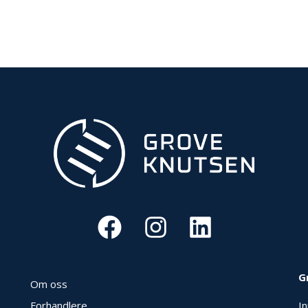
G
Om oss
Forhandlere
I