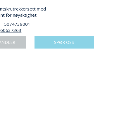
ntskrutrekkersett med
nt for nøyaktighet
5074739001
60637363
ANDLER
SPØR OSS