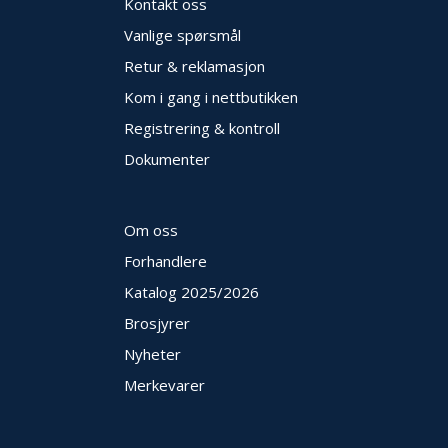
Kontakt oss
O
Vanlige spørsmål
U
T
Retur & reklamasjon
L
Kom i gang i nettbutikken
E
T
Registrering & kontroll
-
Dokumenter
G
J
Ø
R
Om oss
E
T
Forhandlere
K
Katalog 2025
/2026
U
P
Brosjyrer
P
!
Nyheter
Merkevarer