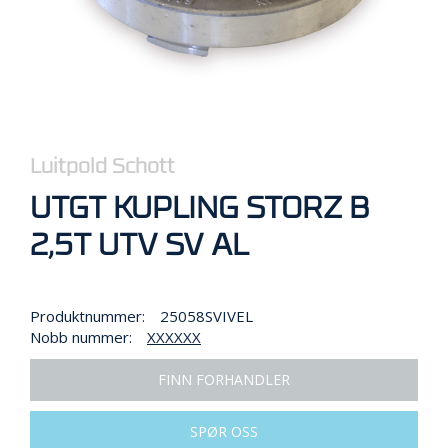
R
B
E
I
D
I
H
Ø
Y
Luitpold Schott
D
E
UTGT KUPLING STORZ B
N
2,5T UTV SV AL
O
P
Produktnummer:
25058SVIVEL
P
Nobb nummer:
XXXXXX
B
E
V
FINN FORHANDLER
A
R
SPØR OSS
I