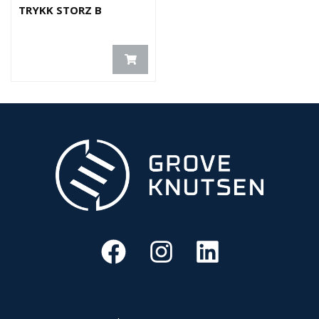
E
TRYKK STORZ B
K
T
L
Ø
S
N
I
N
G
E
R
N
Y
H
E
T
E
R