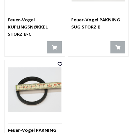
V
E
R
N
Feuer-Vogel
Feuer-Vogel PAKNING
KUPLINGSNØKKEL
SUG STORZ B
STORZ B-C
B
R
A
N
N
&
V
A
N
N
P
R
O
S
Feuer-Vogel PAKNING
J