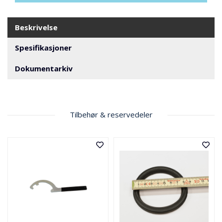
N
G
Beskrivelse
T
Spesifikasjoner
R
A
Dokumentarkiv
N
S
P
O
R
Tilbehør & reservedeler
T
L
Y
K
T
E
R
&