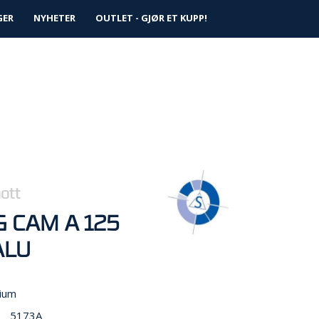
0
GER
NYHETER
Logg inn
OUTLET - GJØR ET KUPP!
Infosenter
Favoritter
hott
G CAM A 125
ALU
nium
5173A