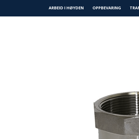
|
|
Finn forhandler
Kundeservice
Prosjek
ARBEID I HØYDEN
OPPBEVARING
TRA