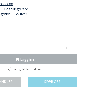
XXXXXX
:
Bestillingsvare
ngstid:
3-5 uker
+
Logg inn
Legg til favoritter
ANDLER
SPØR OSS