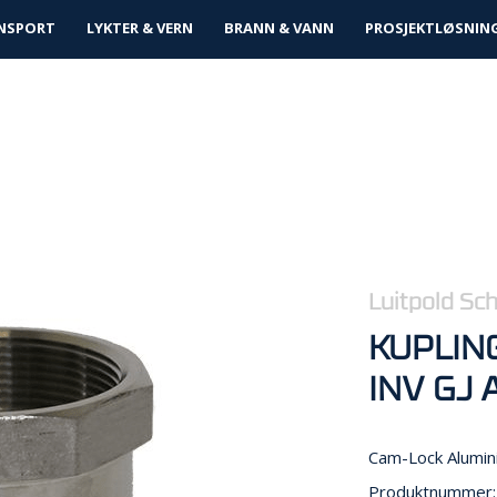
tløsninger
NSPORT
LYKTER & VERN
BRANN & VANN
PROSJEKTLØSNIN
Luitpold Sc
KUPLIN
INV GJ 
Cam-Lock Alumi
Produktnummer: