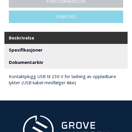
FINN FORHANDLER
N
G
SPØR OSS
T
R
Beskrivelse
A
N
Spesifikasjoner
S
P
O
Dokumentarkiv
R
T
Kontaktplugg USB til 230 V for ladning av oppladbare
lykter (USB kabel medfølger ikke)
L
Y
K
T
E
R
&