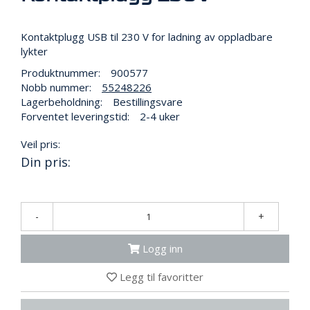
R
B
E
Kontaktplugg USB til 230 V for ladning av oppladbare
I
lykter
D
I
Produktnummer:
900577
H
Nobb nummer:
55248226
Ø
Lagerbeholdning:
Bestillingsvare
Y
Forventet leveringstid:
2-4 uker
D
E
Veil pris:
N
Din pris:
O
P
-
+
P
B
Logg inn
E
V
A
Legg til favoritter
R
I