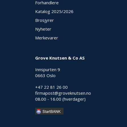
Forhandlere
E
K
Katalog 2025
/2026
T
L
Brosjyrer
Ø
Nyheter
S
N
Merkevarer
I
N
G
E
Grove Knutsen & Co AS
R
Innspurten 9
0663 Oslo
N
+47 22 81 26 00
Y
firmapost@groveknutsen.no
H
E
08.00 - 16.00 (hverdager)
T
E
R