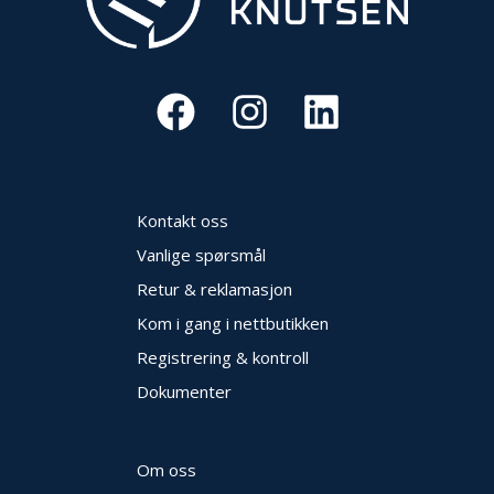
V
E
R
N
B
R
A
N
Kontakt oss
N
&
Vanlige spørsmål
V
A
Retur & reklamasjon
N
Kom i gang i nettbutikken
N
Registrering & kontroll
Dokumenter
P
R
O
S
Om oss
J