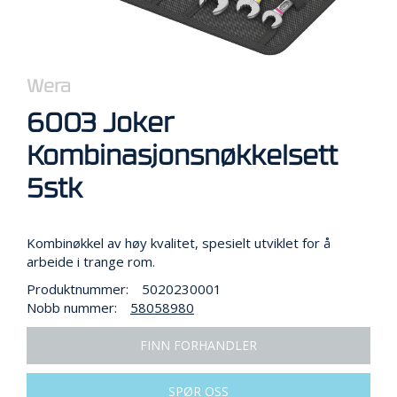
R
B
E
I
D
Wera
I
H
6003 Joker
Ø
Y
Kombinasjonsnøkkelsett
D
E
5stk
N
Kombinøkkel av høy kvalitet, spesielt utviklet for å
O
arbeide i trange rom.
P
P
Produktnummer:
5020230001
B
Nobb nummer:
58058980
E
V
FINN FORHANDLER
A
R
I
SPØR OSS