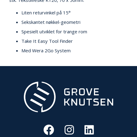
stk. Tekstilveske K120, 70 x 50mm.
V
E
R
Liten returvinkel på 15°
N
Sekskantet nøkkel-geometri
Spesielt utviklet for trange rom
B
Take It Easy Tool Finder
R
A
Med Wera 2Go System
N
N
&
V
A
N
N
P
R
O
S
J