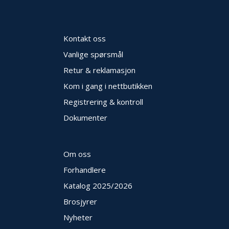
E
K
T
L
Kontakt oss
Ø
Vanlige spørsmål
S
N
Retur & reklamasjon
I
N
Kom i gang i nettbutikken
G
Registrering & kontroll
E
R
Dokumenter
N
Om oss
Y
H
Forhandlere
E
Katalog 2025
/2026
T
E
Brosjyrer
R
Nyheter