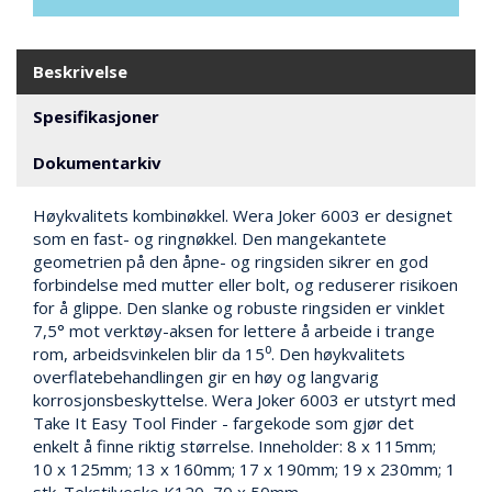
N
G
Beskrivelse
T
Spesifikasjoner
R
A
Dokumentarkiv
N
S
P
Høykvalitets kombinøkkel. Wera Joker 6003 er designet
O
som en fast- og ringnøkkel. Den mangekantete
R
geometrien på den åpne- og ringsiden sikrer en god
T
forbindelse med mutter eller bolt, og reduserer risikoen
for å glippe. Den slanke og robuste ringsiden er vinklet
7,5° mot verktøy-aksen for lettere å arbeide i trange
L
rom, arbeidsvinkelen blir da 15⁰. Den høykvalitets
Y
overflatebehandlingen gir en høy og langvarig
K
korrosjonsbeskyttelse. Wera Joker 6003 er utstyrt med
T
Take It Easy Tool Finder - fargekode som gjør det
E
enkelt å finne riktig størrelse. Inneholder: 8 x 115mm;
R
10 x 125mm; 13 x 160mm; 17 x 190mm; 19 x 230mm; 1
&