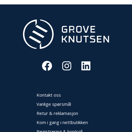
V
E
R
N
B
R
A
N
N
&
V
A
N
N
Kontakt oss
Vanlige spørsmål
P
Retur & reklamasjon
R
O
Kom i gang i nettbutikken
S
J
Registrering & kontroll