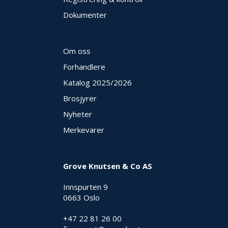
E
Dokumenter
K
T
L
Ø
Om oss
S
N
Forhandlere
I
Katalog 2025
/2026
N
G
Brosjyrer
E
R
Nyheter
Merkevarer
N
Y
Grove Knutsen & Co AS
H
E
Innspurten 9
T
E
0663 Oslo
R
+47 22 81 26 00