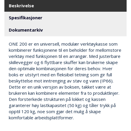
N
Beskrivelse
G
Spesifikasjoner
T
Dokumentarkiv
R
A
ONE 200 er en universell, modulær verktøykasse som
N
S
kombinerer funksjonene til en beholder for mellomstore
P
verktøy med funksjonen til en arrangør. Med justerbare
O
skillevegger og 6 flyttbare skuffer kan brukerne skape
R
den optimale kombinasjonen for deres behov. Hver
T
boks er utstyrt med en fleksibel tetning som gir full
beskyttelse mot inntrenging av støv og vann (IP66).
Dette er en unik versjon av boksen, takket være at
L
brukeren kan kombinere elementer fra to produktlinjer.
Y
Den forsterkede strukturen på lokket og kassen
K
garanterer høy lastkapasitet (50 kg) og tåler trykk på
T
opptil 120 kg, noe som gjør det mulig å skape
E
komfortable arbeidsplattformer.
R
&