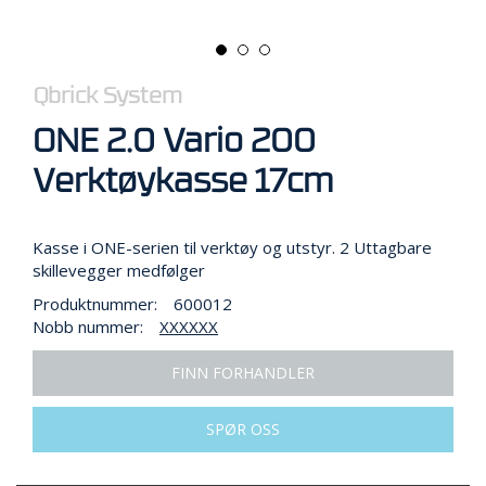
R
B
E
I
D
Qbrick System
I
H
ONE 2.0 Vario 200
Ø
Y
Verktøykasse 17cm
D
E
N
Kasse i ONE-serien til verktøy og utstyr. 2 Uttagbare
skillevegger medfølger
Produktnummer:
600012
O
Nobb nummer:
XXXXXX
P
P
B
FINN FORHANDLER
E
V
SPØR OSS
A
R
I