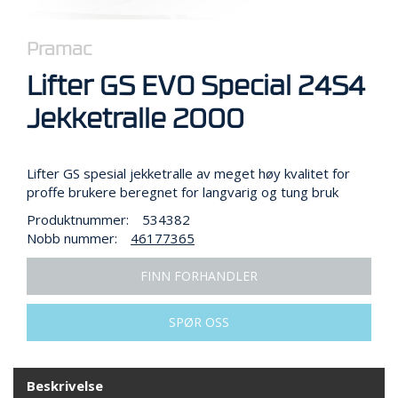
R
B
E
Pramac
I
D
Lifter GS EVO Special 24S4
I
H
Jekketralle 2000
Ø
Y
D
Lifter GS spesial jekketralle av meget høy kvalitet for
E
N
proffe brukere beregnet for langvarig og tung bruk
Produktnummer:
534382
Nobb nummer:
46177365
O
P
FINN FORHANDLER
P
B
E
SPØR OSS
V
A
R
Beskrivelse
I