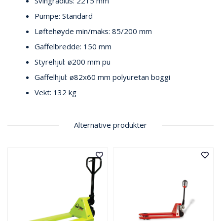
V
Svingradius: 2215 mm
E
Pumpe: Standard
R
N
Løftehøyde min/maks: 85/200 mm
Gaffelbredde: 150 mm
Styrehjul: ø200 mm pu
B
R
Gaffelhjul: ø82x60 mm polyuretan boggi
A
N
Vekt: 132 kg
N
&
V
Alternative produkter
A
N
N
P
R
O
S
J