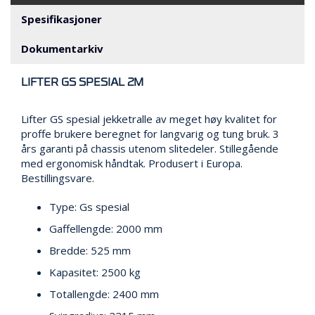
N
G
Spesifikasjoner
Dokumentarkiv
T
R
LIFTER GS SPESIAL 2M
A
N
Lifter GS spesial jekketralle av meget høy kvalitet for
S
P
proffe brukere beregnet for langvarig og tung bruk. 3
O
års garanti på chassis utenom slitedeler. Stillegående
R
med ergonomisk håndtak. Produsert i Europa.
T
Bestillingsvare.
Type: Gs spesial
L
Gaffellengde: 2000 mm
Y
K
Bredde: 525 mm
T
Kapasitet: 2500 kg
E
R
Totallengde: 2400 mm
&