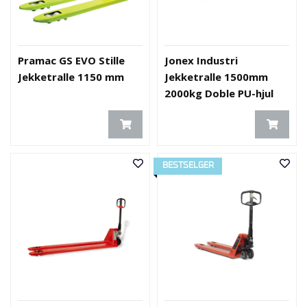
E
K
T
L
Pramac GS EVO Stille
Jonex Industri
Ø
S
Jekketralle 1150 mm
Jekketralle 1500mm
N
2000kg Doble PU-hjul
I
N
G
E
R
BESTSELGER
N
Y
H
E
T
E
R