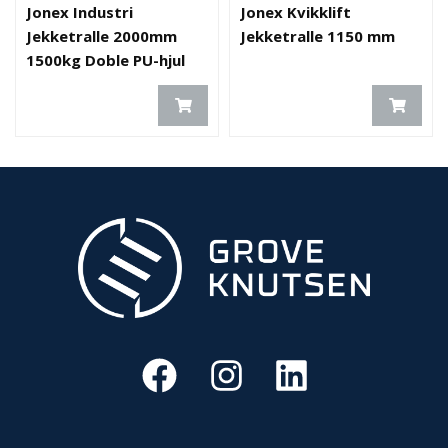
Jonex Industri
Jonex Kvikklift
O
Jekketralle 2000mm
Jekketralle 1150 mm
U
1500kg Doble PU-hjul
T
L
E
T
-
G
J
Ø
R
E
T
K
U
P
P
!