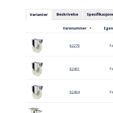
Beskrivelse
Spesifikasjon
Varianter
Varenummer
Egen
62270
Fa
62401
Fa
62404
Fa