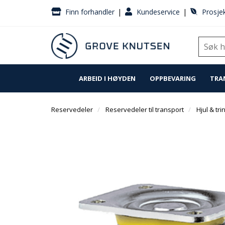
|
|
Finn forhandler
Kundeservice
Prosjek
ARBEID I HØYDEN
OPPBEVARING
TRA
Reservedeler
Reservedeler til transport
Hjul & tri