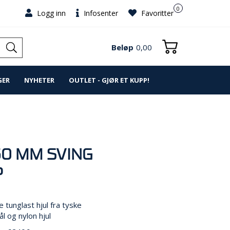
0
Logg inn
Infosenter
Favoritter
Beløp
0,00
GER
NYHETER
OUTLET - GJØR ET KUPP!
50 MM SVING
P
e tunglast hjul fra tyske
ål og nylon hjul