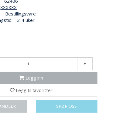
62406
XXXXXX
:
Bestillingsvare
ngstid:
2-4 uker
+
Logg inn
Legg til favoritter
ANDLER
SPØR OSS