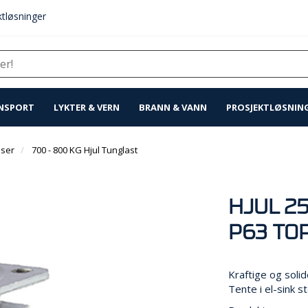
tløsninger
NSPORT
LYKTER & VERN
BRANN & VANN
PROSJEKTLØSNIN
nser
700 - 800 KG Hjul Tunglast
HJUL 2
P63 TO
Kraftige og solid
Tente i el-sink st