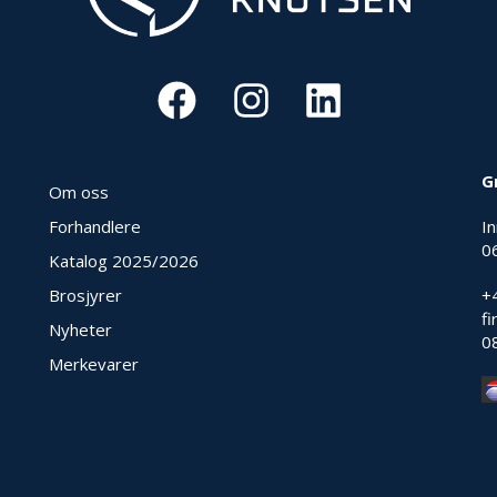
G
Om oss
Forhandlere
I
0
Katalog 2025
/2026
Brosjyrer
+
f
Nyheter
0
Merkevarer