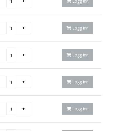
-
+
Logg inn
-
+
Logg inn
-
+
Logg inn
-
+
Logg inn
-
+
Logg inn