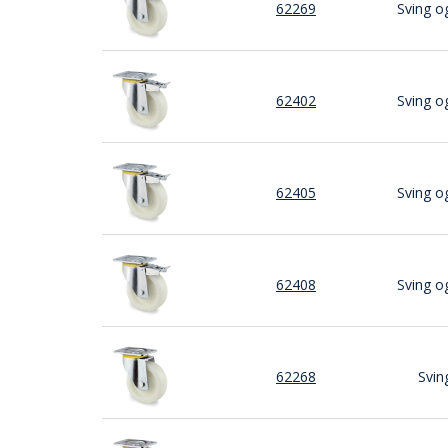
62269
Sving o
62402
Sving o
62405
Sving o
62408
Sving o
62268
Svin