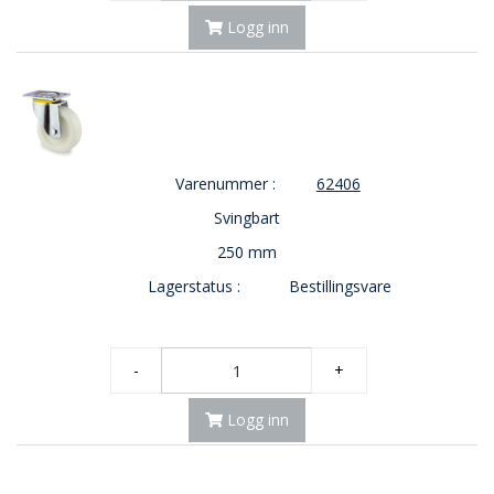
Logg inn
Varenummer :
62406
Svingbart
250 mm
Lagerstatus :
Bestillingsvare
-
+
Logg inn