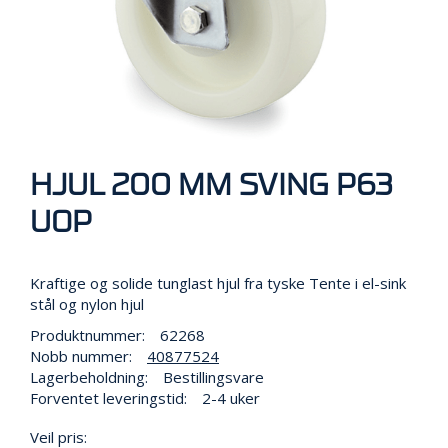
R
B
E
I
D
I
H
Ø
Y
D
HJUL 200 MM SVING P63
E
N
UOP
Kraftige og solide tunglast hjul fra tyske Tente i el-sink
O
P
stål og nylon hjul
P
Produktnummer:
62268
B
Nobb nummer:
40877524
E
Lagerbeholdning:
Bestillingsvare
V
A
Forventet leveringstid:
2-4 uker
R
I
Veil pris: