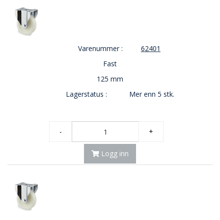
E
K
T
L
Ø
Varenummer :
62401
S
N
Fast
I
125 mm
N
G
Lagerstatus :
Mer enn 5 stk.
E
R
-
+
N
Y
Logg inn
H
E
T
E
R