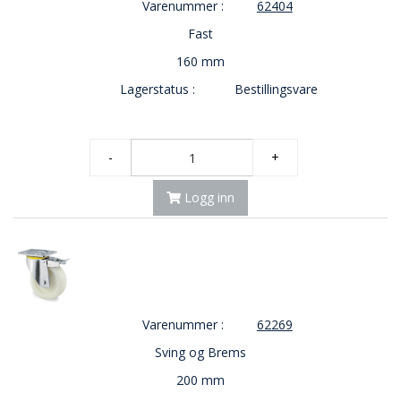
Varenummer :
62404
O
Fast
U
T
160 mm
L
Lagerstatus :
Bestillingsvare
E
T
-
G
-
+
J
Ø
R
Logg inn
E
T
K
U
P
P
!
Varenummer :
62269
Sving og Brems
200 mm