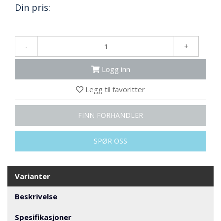
N
Din pris:
G
-
+
T
R
A
Logg inn
N
S
Legg til favoritter
P
O
R
FINN FORHANDLER
T
SPØR OSS
L
Y
K
Varianter
T
E
Beskrivelse
R
&
Spesifikasjoner