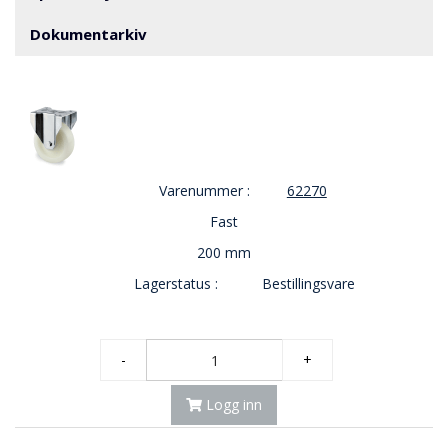
V
E
Dokumentarkiv
R
N
B
R
A
N
Varenummer :
62270
N
&
Fast
V
200 mm
A
N
Lagerstatus :
Bestillingsvare
N
-
+
P
R
O
Logg inn
S
J