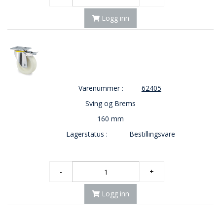
Logg inn
Varenummer :
62405
Sving og Brems
160 mm
Lagerstatus :
Bestillingsvare
-
+
Logg inn