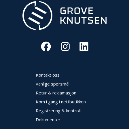
V
E
R
N
B
R
A
N
N
&
V
A
Kontakt oss
N
Vanlige spørsmål
N
Retur & reklamasjon
Kom i gang i nettbutikken
P
Registrering & kontroll
R
O
Dokumenter
S
J