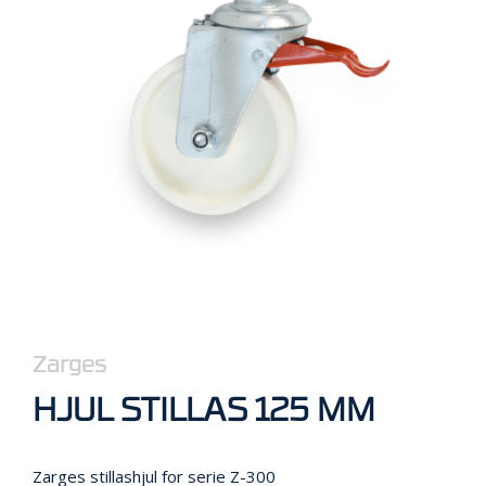
R
B
E
I
D
I
H
Ø
Y
D
E
N
O
P
P
Zarges
B
E
HJUL STILLAS 125 MM
V
A
R
I
Zarges stillashjul for serie Z-300