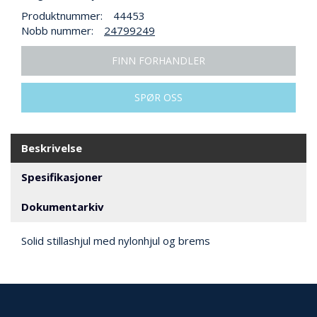
N
Produktnummer:
44453
G
Nobb nummer:
24799249
FINN FORHANDLER
T
R
A
SPØR OSS
N
S
P
O
Beskrivelse
R
T
Spesifikasjoner
Dokumentarkiv
L
Y
Solid stillashjul med nylonhjul og brems
K
T
E
R
&