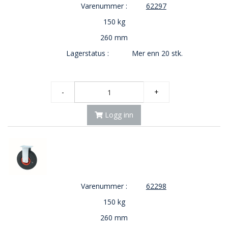
Varenummer :
62297
E
K
150 kg
T
L
260 mm
Ø
Lagerstatus :
Mer enn 20 stk.
S
N
I
N
-
+
G
E
R
Logg inn
N
Y
H
E
Varenummer :
62298
T
E
150 kg
R
260 mm