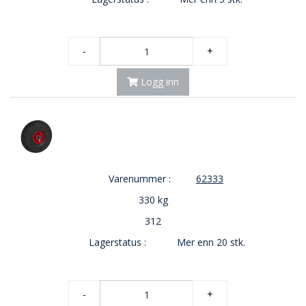
-
+
Logg inn
Varenummer :
62333
330 kg
312
Lagerstatus :
Mer enn 20 stk.
-
+