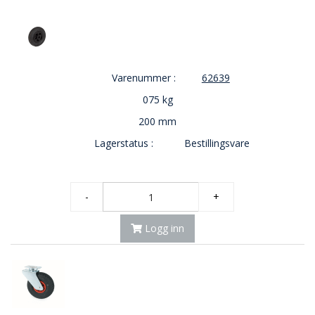
V
E
R
N
Varenummer :
62639
B
075 kg
R
A
200 mm
N
N
Lagerstatus :
Bestillingsvare
&
V
A
N
-
+
N
Logg inn
P
R
O
S
J