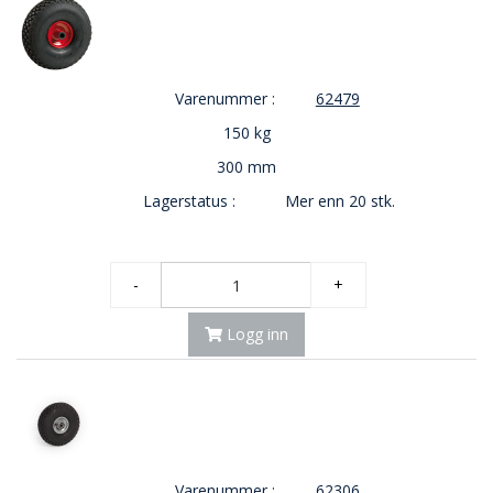
Varenummer :
62479
150 kg
300 mm
Lagerstatus :
Mer enn 20 stk.
-
+
Logg inn
Varenummer :
62306