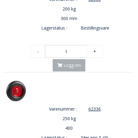
200 kg
300 mm
Lagerstatus :
Bestillingsvare
-
+
Logg inn
Varenummer :
62336
250 kg
400
Lagerstatus :
Mer enn 5 stk.