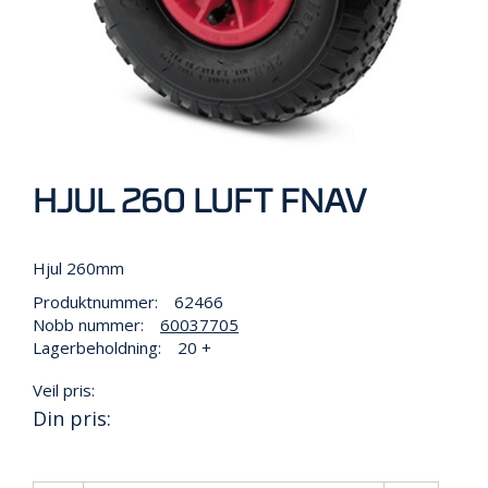
R
B
E
I
D
I
H
Ø
Y
D
HJUL 260 LUFT FNAV
E
N
Hjul 260mm
Produktnummer:
62466
O
Nobb nummer:
60037705
P
Lagerbeholdning:
20 +
P
B
Veil pris:
E
V
Din pris:
A
R
I