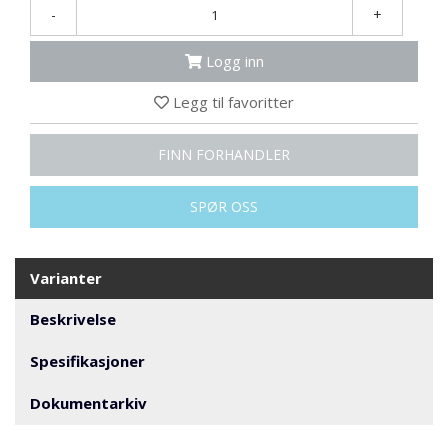
N
-
+
G
Logg inn
T
Legg til favoritter
R
A
N
FINN FORHANDLER
S
P
SPØR OSS
O
R
T
Varianter
L
Beskrivelse
Y
K
Spesifikasjoner
T
E
Dokumentarkiv
R
&