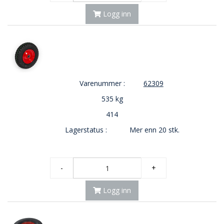
Logg inn
Varenummer :
62309
535 kg
414
Lagerstatus :
Mer enn 20 stk.
-
+
Logg inn