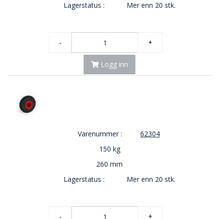
Lagerstatus :
Mer enn 20 stk.
O
U
T
L
-
+
E
T
Logg inn
-
G
J
Ø
R
E
T
K
Varenummer :
62304
U
150 kg
P
P
260 mm
!
Lagerstatus :
Mer enn 20 stk.
-
+