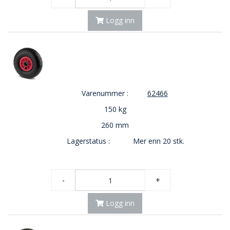
Logg inn
Varenummer :
62466
150 kg
260 mm
Lagerstatus :
Mer enn 20 stk.
-
+
Logg inn