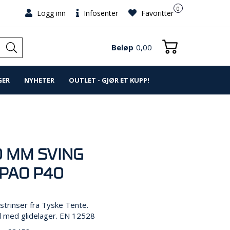
0
Logg inn
Infosenter
Favoritter
Beløp
0,00
GER
NYHETER
OUTLET - GJØR ET KUPP!
0 MM SVING
PAO P40
nstrinser fra Tyske Tente.
l med glidelager. EN 12528