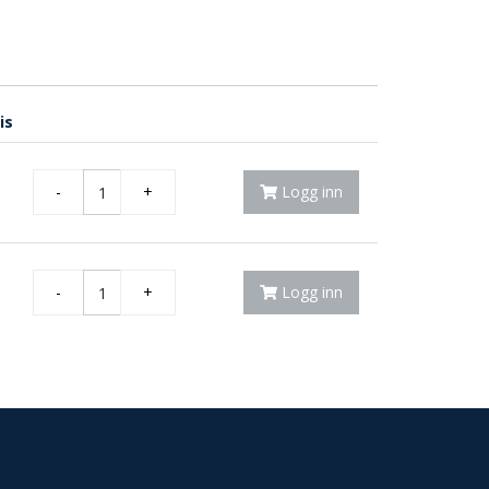
is
-
+
Logg inn
-
+
Logg inn