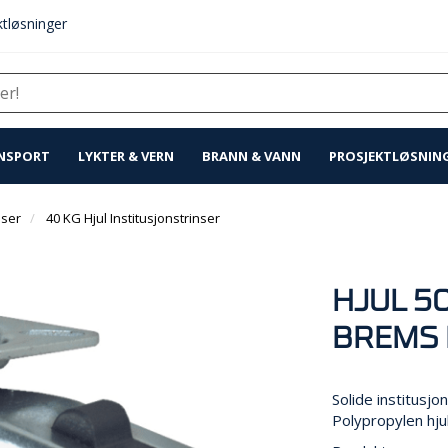
tløsninger
NSPORT
LYKTER & VERN
BRANN & VANN
PROSJEKTLØSNIN
nser
40 KG Hjul Institusjonstrinser
HJUL 5
BREMS 
Solide institusjo
Polypropylen hju