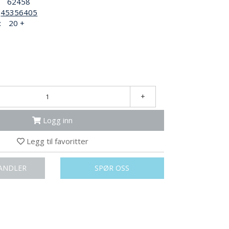
62458
45356405
:
20 +
+
Logg inn
Legg til favoritter
ANDLER
SPØR OSS