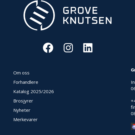
G
Om oss
Forhandlere
I
0
Katalog 2025
/2026
Brosjyrer
+
f
Nyheter
0
Merkevarer