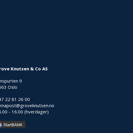
rove Knutsen & Co AS
nnspurten 9
663 Oslo
47 22 81 26 00
irmapost@groveknutsen.no
8.00 - 16.00 (hverdager)