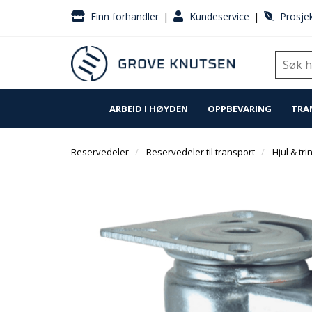
|
|
Finn forhandler
Kundeservice
Prosjek
ARBEID I HØYDEN
OPPBEVARING
TRA
Reservedeler
Reservedeler til transport
Hjul & tri