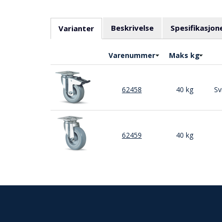
Beskrivelse
Spesifikasjon
Varianter
Varenummer
Maks kg
62458
40 kg
Sv
62459
40 kg