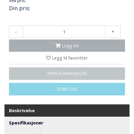
Veil pris:
R
B
Din pris:
E
I
D
I
-
+
H
Ø
Logg inn
Y
D
Legg til favoritter
E
N
FINN FORHANDLER
O
SPØR OSS
P
P
B
E
Beskrivelse
V
A
Spesifikasjoner
R
I