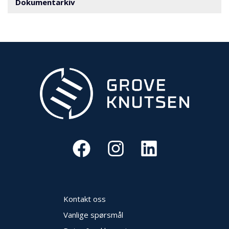
Dokumentarkiv
N
G
T
R
A
N
S
P
O
R
T
L
Y
K
T
Kontakt oss
E
R
Vanlige spørsmål
&