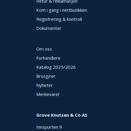
V
Retur & reklamasjon
E
Kom i gang i nettbutikken
R
N
Registrering & kontroll
Dokumenter
B
R
A
Om oss
N
Forhandlere
N
&
Katalog 2025
/2026
V
A
Brosjyrer
N
Nyheter
N
Merkevarer
P
R
Grove Knutsen & Co AS
O
S
Innspurten 9
J