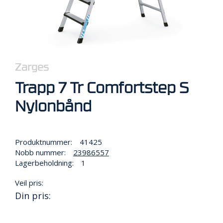
R
B
E
I
D
I
H
Zarges
Ø
Y
Trapp 7 Tr Comfortstep S
D
E
Nylonbånd
N
O
Produktnummer:
41425
P
Nobb nummer:
23986557
P
Lagerbeholdning:
1
B
E
Veil pris:
V
Din pris:
A
R
I