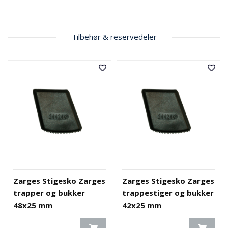
V
E
R
N
Tilbehør & reservedeler
B
R
A
N
N
&
V
A
N
N
Zarges Stigesko Zarges
Zarges Stigesko Zarges
P
trapper og bukker
trappestiger og bukker
R
48x25 mm
42x25 mm
O
S
J