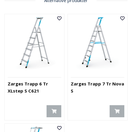
Alternative produkter
O
U
T
L
E
T
-
G
J
Ø
R
E
T
K
Zarges Trapp 6 Tr
Zarges Trapp 7 Tr Nova
U
XLstep S C621
S
P
P
!