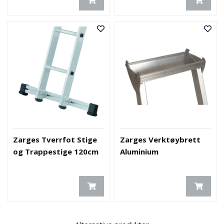
E
K
T
L
Ø
S
N
I
N
G
E
R
Zarges Tverrfot Stige
Zarges Verktøybrett
N
og Trappestige 120cm
Aluminium
Y
H
E
T
E
R