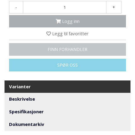
N
-
+
G
Logg inn
T
Legg til favoritter
R
A
N
FINN FORHANDLER
S
P
O
SPØR OSS
R
T
Varianter
L
Beskrivelse
Y
K
Spesifikasjoner
T
E
R
Dokumentarkiv
&