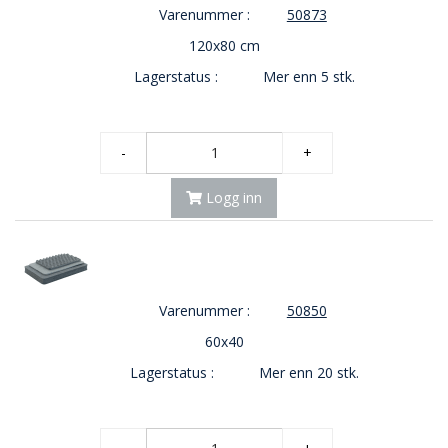
V
Varenummer :
50873
E
R
120x80 cm
N
Lagerstatus :
Mer enn 5 stk.
B
R
-
+
A
N
Logg inn
N
&
V
A
N
N
Varenummer :
50850
60x40
P
Lagerstatus :
Mer enn 20 stk.
R
O
S
J