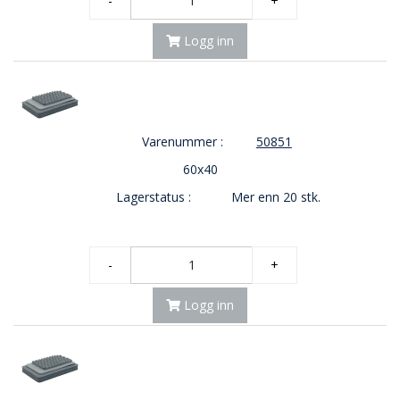
-
+
E
K
Logg inn
T
L
Ø
S
N
I
Varenummer :
50851
N
G
60x40
E
Lagerstatus :
Mer enn 20 stk.
R
N
-
+
Y
H
Logg inn
E
T
E
R