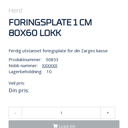
R
B
Herd
E
I
FORINGSPLATE 1 CM
D
I
80X60 LOKK
H
Ø
Y
Ferdig utstanset foringsplate for din Zarges kasse
D
E
Produktnummer:
50853
N
Nobb nummer:
XXXXXX
Lagerbeholdning:
10
O
Veil pris:
P
Din pris:
P
B
E
V
-
+
A
R
I
Logg inn