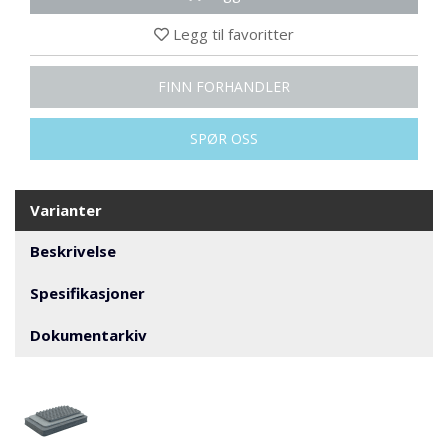
N
G
Legg til favoritter
FINN FORHANDLER
T
R
A
SPØR OSS
N
S
P
O
Varianter
R
T
Beskrivelse
Spesifikasjoner
L
Dokumentarkiv
Y
K
T
E
R
&