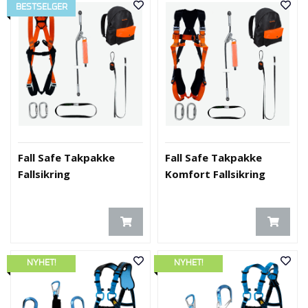
BESTSELGER
Fall Safe Takpakke
Fall Safe Takpakke
Fallsikring
Komfort Fallsikring
NYHET!
NYHET!