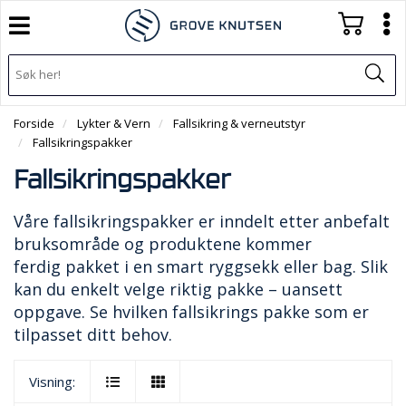
T
T
o
o
H
g
O
g
T
g
V
g
o
E
l
l
g
D
e
e
Forside
Lykter & Vern
Fallsikring & verneutstyr
g
M
n
n
Fallsikringspakker
l
E
a
a
e
N
v
v
Fallsikringspakker
n
Y
i
i
a
g
g
Våre fallsikringspakker er inndelt etter anbefalt
v
a
a
bruksområde og produktene kommer
i
t
t
g
ferdig pakket i en smart ryggsekk eller bag. Slik
i
i
a
o
kan du enkelt velge riktig pakke – uansett
o
t
n
n
oppgave. Se hvilken fallsikrings pakke som er
i
tilpasset ditt behov.
o
n
Visning: