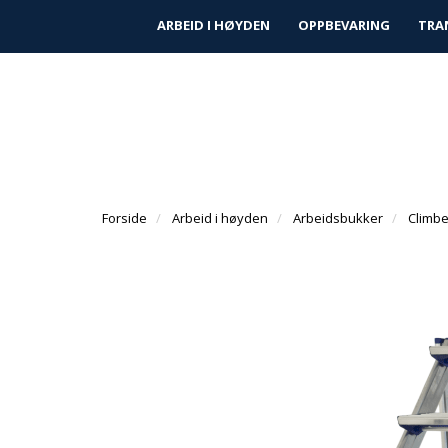
|
|
Finn forhandler
Kundeservice
Prosjek
ARBEID I HØYDEN
OPPBEVARING
TRA
Forside
Arbeid i høyden
Arbeidsbukker
Climbe