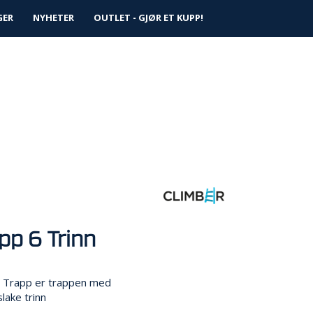
0
GER
NYHETER
Logg inn
OUTLET - GJØR ET KUPP!
Infosenter
Favoritter
pp 6 Trinn
 Trapp er trappen med
lake trinn