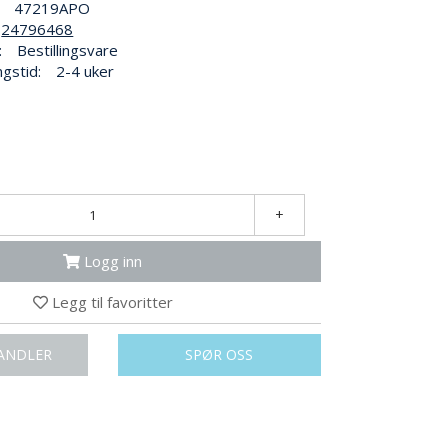
47219APO
24796468
:
Bestillingsvare
ngstid:
2-4 uker
+
Logg inn
Legg til favoritter
ANDLER
SPØR OSS