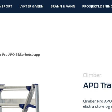
tløsninger
NSPORT
LYKTER & VERN
BRANN & VANN
PROSJEKTLØSNIN
r Pro APO Sikkerhetstrapp
Climber
APO Tra
Climber Pro APO
ekstra store og s