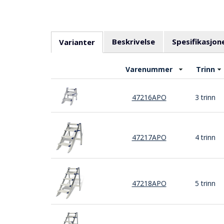
Beskrivelse
Spesifikasjon
Varianter
Varenummer
Trinn
47216APO
3 trinn
47217APO
4 trinn
47218APO
5 trinn