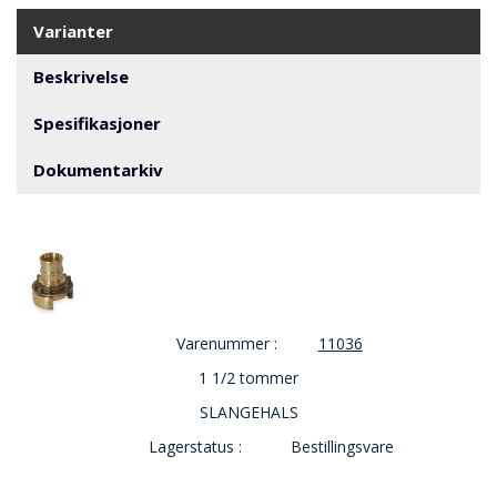
V
E
Varianter
R
N
Beskrivelse
Spesifikasjoner
B
R
Dokumentarkiv
A
N
N
&
V
A
N
N
Varenummer :
11036
1 1/2 tommer
P
SLANGEHALS
R
Lagerstatus :
Bestillingsvare
O
S
J