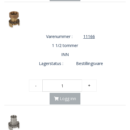
O
U
T
L
E
T
Varenummer :
11166
-
1 1/2 tommer
G
J
INN
Ø
R
Lagerstatus :
Bestillingsvare
E
T
K
U
-
+
P
P
Logg inn
!