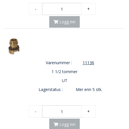
E
-
+
K
T
L
Logg inn
Ø
S
N
I
N
G
E
Varenummer :
11136
R
1 1/2 tommer
UT
N
Y
Lagerstatus :
Mer enn 5 stk.
H
E
T
E
-
+
R
Logg inn