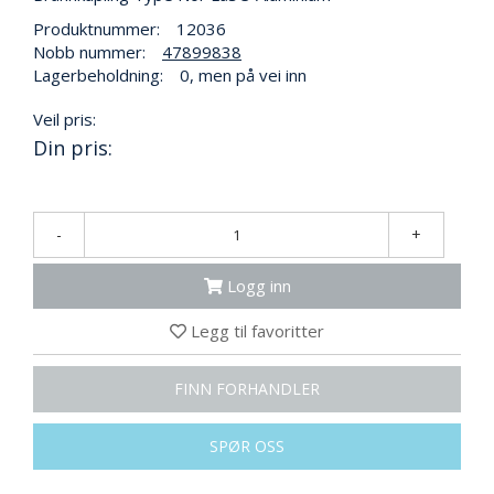
N
G
Produktnummer:
12036
Nobb nummer:
47899838
Lagerbeholdning:
0, men på vei inn
T
Veil pris:
R
Din pris:
A
N
S
P
O
-
+
R
T
Logg inn
Legg til favoritter
L
Y
FINN FORHANDLER
K
T
E
SPØR OSS
R
&