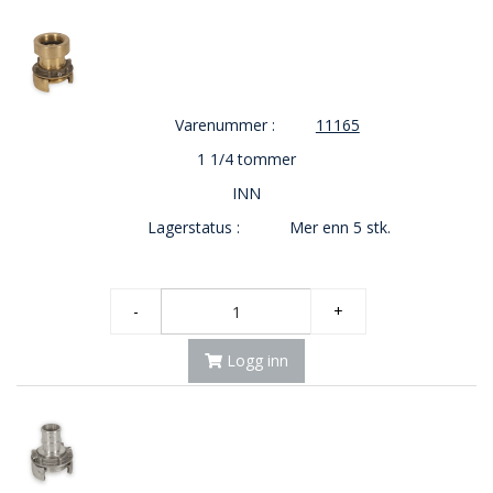
Varenummer :
11165
1 1/4 tommer
INN
Lagerstatus :
Mer enn 5 stk.
-
+
Logg inn