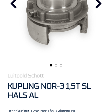
R
B
E
I
D
I
H
Ø
Y
D
E
N
O
P
Luitpold Schott
P
KUPLING NOR-3 1,5T SL
B
E
HALS AL
V
A
R
I
Brannkupling Type Nor Lås 3 Aluminium