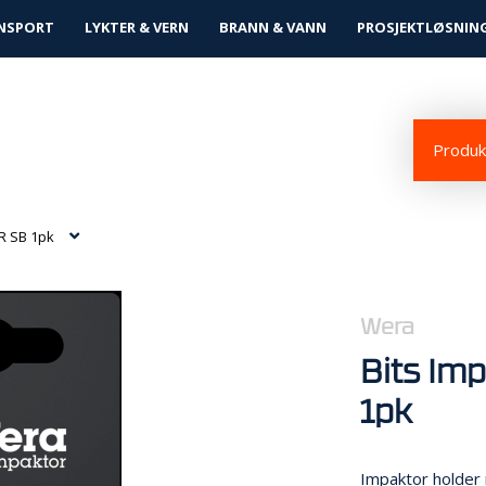
tløsninger
NSPORT
LYKTER & VERN
BRANN & VANN
PROSJEKTLØSNIN
Produkt
 R SB 1pk
Wera
Bits Im
1pk
Impaktor holder