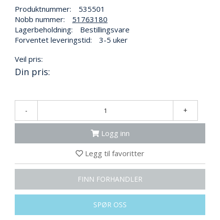
N
Produktnummer:
535501
G
Nobb nummer:
51763180
Lagerbeholdning:
Bestillingsvare
Forventet leveringstid:
3-5 uker
T
R
Veil pris:
A
Din pris:
N
S
P
O
-
+
R
T
Logg inn
Legg til favoritter
L
Y
K
FINN FORHANDLER
T
E
R
SPØR OSS
&