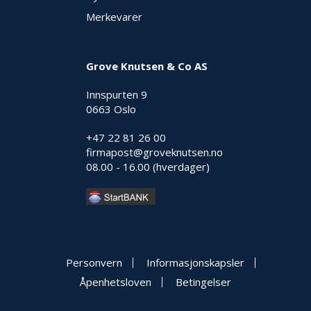
Merkevarer
O
U
T
L
Grove Knutsen & Co AS
E
T
Innspurten 9
-
0663 Oslo
G
J
Ø
+47 22 81 26 00
R
firmapost@groveknutsen.no
E
08.00 - 16.00 (hverdager)
T
K
U
P
P
!
Personvern
Informasjonskapsler
Åpenhetsloven
Betingelser