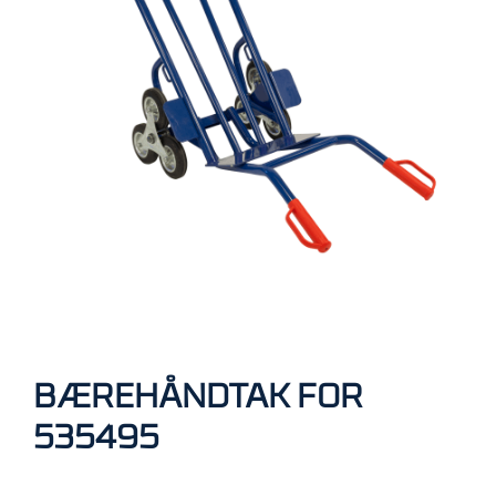
R
B
E
I
D
I
H
Ø
Y
D
E
N
O
P
P
B
BÆREHÅNDTAK FOR
E
V
535495
A
R
I