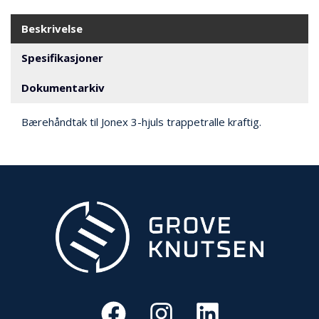
V
E
R
Beskrivelse
N
Spesifikasjoner
Dokumentarkiv
B
R
A
Bærehåndtak til Jonex 3-hjuls trappetralle kraftig.
N
N
&
V
A
N
N
P
R
O
S
J