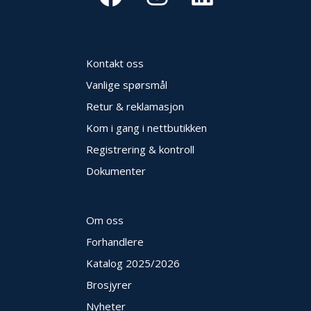
E
K
T
L
Ø
Kontakt oss
S
Vanlige spørsmål
N
I
Retur & reklamasjon
N
Kom i gang i nettbutikken
G
E
Registrering & kontroll
R
Dokumenter
N
Y
Om oss
H
Forhandlere
E
T
Katalog 2025
/2026
E
R
Brosjyrer
Nyheter