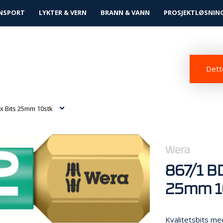
tløsninger
NSPORT
LYKTER & VERN
BRANN & VANN
PROSJEKTLØSNIN
Dette
x Bits 25mm 10stk
Wera
867/1 BD
25mm 1
Kvalitetsbits me