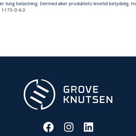
er tung belastning. Dermed øker produktets levetid betydelig. Hard
O 1173-D 6.3.