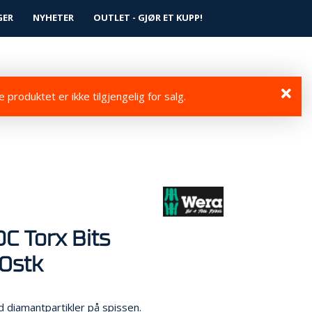
0
GER
NYHETER
Logg inn
OUTLET - GJØR ET KUPP!
Infosenter
Favoritter
 produktet er ikke tilgjengelig for salg.
C Torx Bits
0stk
d diamantpartikler på spissen.