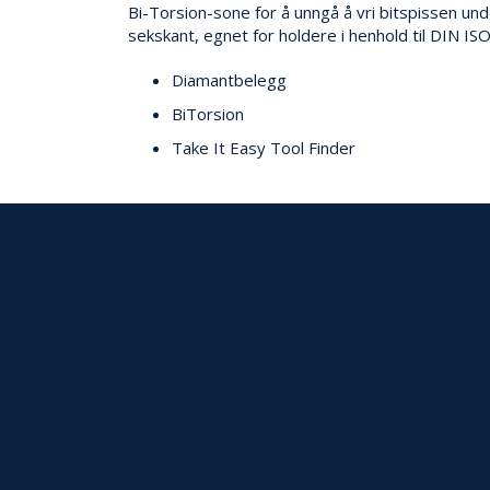
Bi-Torsion-sone for å unngå å vri bitspissen und
sekskant, egnet for holdere i henhold til DIN IS
Diamantbelegg
BiTorsion
Take It Easy Tool Finder