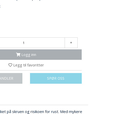
:
+
Logg inn
Legg til favoritter
ANDLER
SPØR OSS
kket på skruen og risikoen for rust. Med mykere