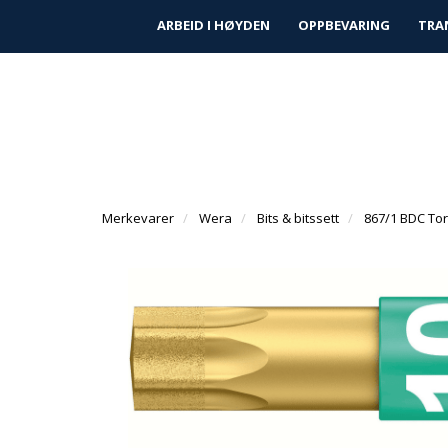
|
|
Finn forhandler
Kundeservice
Prosjek
ARBEID I HØYDEN
OPPBEVARING
TRA
Merkevarer
Wera
Bits & bitssett
867/1 BDC Tor