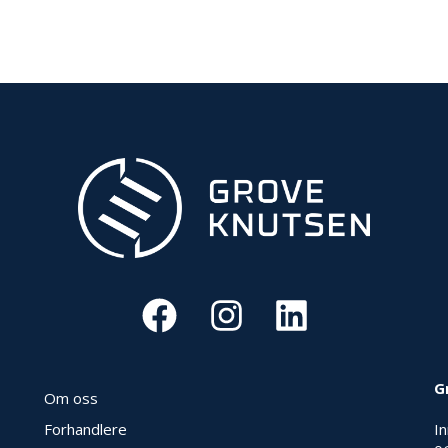
G
Om oss
Forhandlere
I