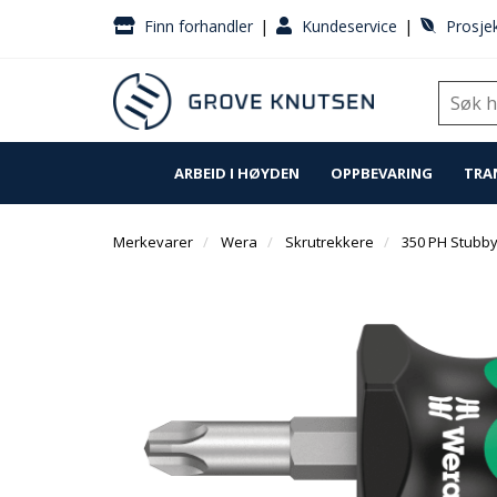
|
|
Finn forhandler
Kundeservice
Prosjek
ARBEID I HØYDEN
OPPBEVARING
TRA
Merkevarer
Wera
Skrutrekkere
350 PH Stubby 