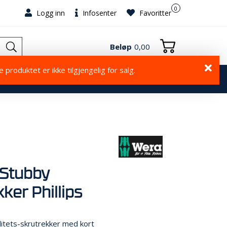
0
Logg inn
Infosenter
Favoritter
Beløp
0,00
 produktet er ikke tilgjengelig for salg.
GER
NYHETER
OUTLET - GJØR ET KUPP!
Stubby
ker Phillips
alitets-skrutrekker med kort