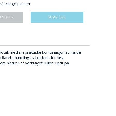
 på trange plasser.
ANDLER
SPØR OSS
ndtak med sin praktiske kombinasjon av harde
verflatebehandling av bladene for høy
m hindrer at verktøyet ruller rundt på