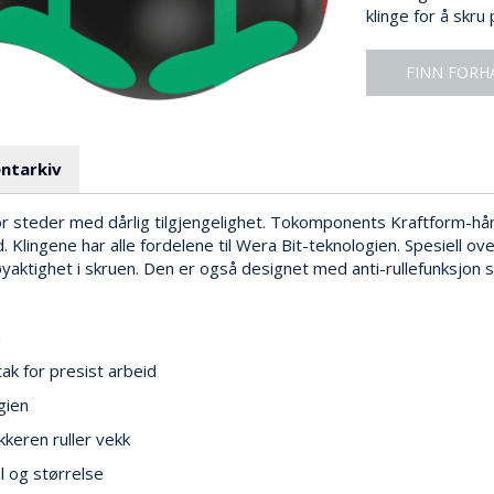
klinge for å skru
FINN FORH
ntarkiv
r steder med dårlig tilgjengelighet. Tokomponents Kraftform-hå
. Klingene har alle fordelene til Wera Bit-teknologien. Spesiell o
ktighet i skruen. Den er også designet med anti-rullefunksjon so
m
k for presist arbeid
gien
kkeren ruller vekk
il og størrelse