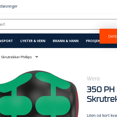
tløsninger
Dette
NSPORT
LYKTER & VERN
BRANN & VANN
PROSJEKTLØSNIN
Skrutrekker Phillips
Wera
350 PH 
Skrutrek
Liten og kort kv