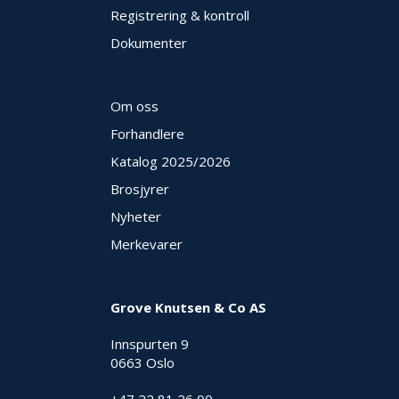
E
Registrering & kontroll
K
Dokumenter
T
L
Ø
S
Om oss
N
I
Forhandlere
N
Katalog 2025
/2026
G
E
Brosjyrer
R
Nyheter
Merkevarer
N
Y
H
Grove Knutsen & Co AS
E
T
Innspurten 9
E
R
0663 Oslo