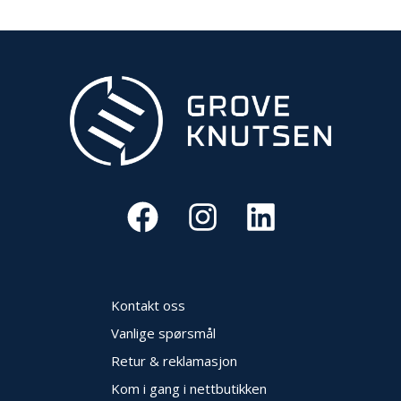
V
E
R
N
B
R
A
N
N
&
V
A
N
N
Kontakt oss
P
Vanlige spørsmål
R
Retur & reklamasjon
O
S
Kom i gang i nettbutikken
J