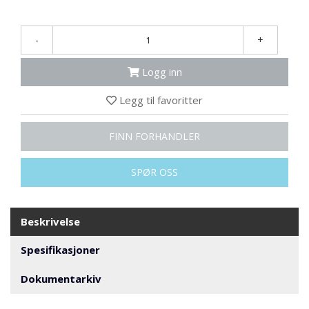
N
G
-
+
T
Logg inn
R
A
Legg til favoritter
N
S
P
FINN FORHANDLER
O
R
T
SPØR OSS
L
Beskrivelse
Y
K
Spesifikasjoner
T
E
Dokumentarkiv
R
&