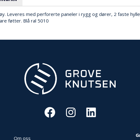
y. Leveres med perforerte paneler i rygg og dører, 2 faste hyller, 
are føtter. Blå ral 5010
G
Om oss