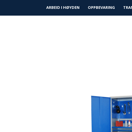
|
|
Finn forhandler
Kundeservice
Prosjek
ARBEID I HØYDEN
OPPBEVARING
TRA