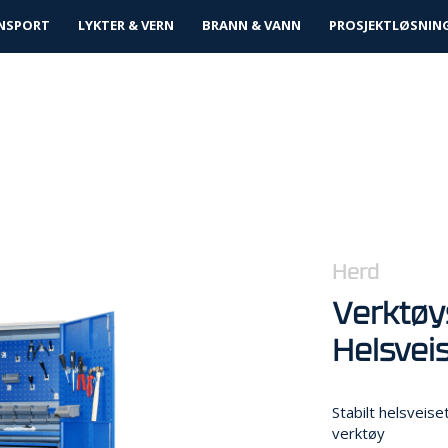
tløsninger
NSPORT
LYKTER & VERN
BRANN & VANN
PROSJEKTLØSNIN
Herd
Verktø
Helsvei
Stabilt helsveis
verktøy