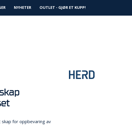
0
GER
NYHETER
Logg inn
OUTLET - GJØR ET KUPP!
Infosenter
Favoritter
yskap
set
et skap for oppbevaring av