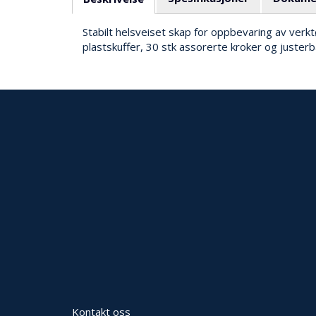
Stabilt helsveiset skap for oppbevaring av verktø
plastskuffer, 30 stk assorerte kroker og justerb
Kontakt oss