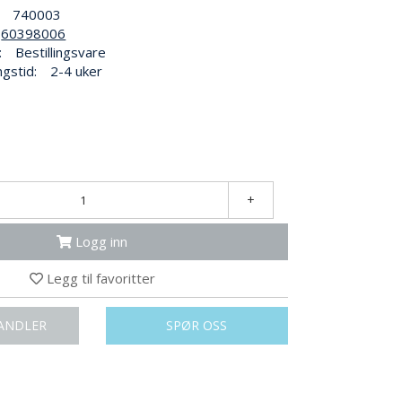
740003
60398006
:
Bestillingsvare
ngstid:
2-4 uker
+
Logg inn
Legg til favoritter
ANDLER
SPØR OSS