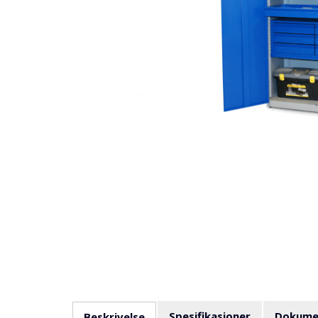
Spesifikasjoner
Dokume
Beskrivelse