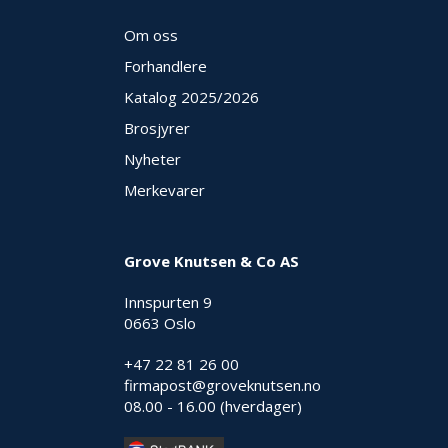
E
K
Om oss
T
Forhandlere
L
Ø
Katalog 2025
/2026
S
N
Brosjyrer
I
Nyheter
N
G
Merkevarer
E
R
Grove Knutsen & Co AS
N
Innspurten 9
Y
0663 Oslo
H
E
+47 22 81 26 00
T
firmapost@groveknutsen.no
E
R
08.00 - 16.00 (hverdager)