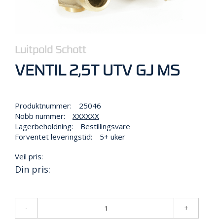
R
B
E
I
D
I
Luitpold Schott
H
VENTIL 2,5T UTV GJ MS
Ø
Y
D
E
Produktnummer:
25046
N
Nobb nummer:
XXXXXX
Lagerbeholdning:
Bestillingsvare
Forventet leveringstid:
5+ uker
O
P
Veil pris:
P
B
Din pris:
E
V
A
R
-
+
I