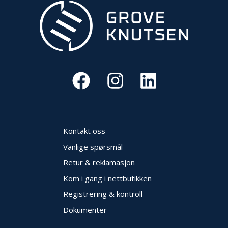
V
E
R
N
B
R
A
N
N
&
V
Kontakt oss
A
N
Vanlige spørsmål
N
Retur & reklamasjon
Kom i gang i nettbutikken
P
Registrering & kontroll
R
O
Dokumenter
S
J