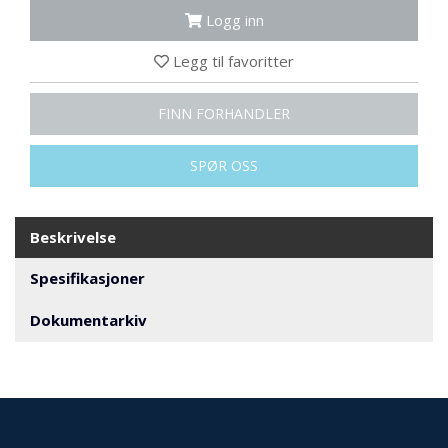
N
Logg inn
G
Legg til favoritter
T
R
FINN FORHANDLER
A
N
SPØR OSS
S
P
O
R
Beskrivelse
T
Spesifikasjoner
L
Dokumentarkiv
Y
K
T
E
R
&