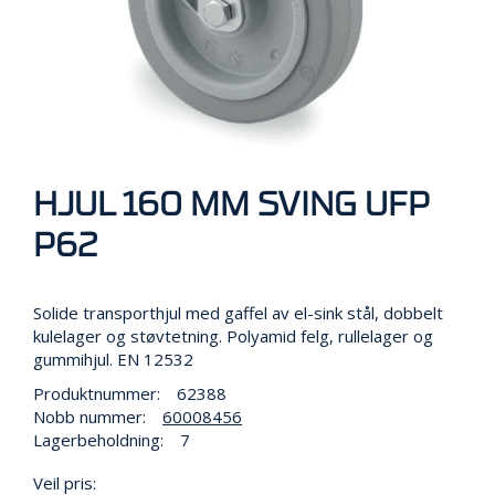
R
B
E
I
D
I
H
Ø
Y
D
HJUL 160 MM SVING UFP
E
N
P62
Solide transporthjul med gaffel av el-sink stål, dobbelt
O
P
kulelager og støvtetning. Polyamid felg, rullelager og
P
gummihjul. EN 12532
B
Produktnummer:
62388
E
Nobb nummer:
60008456
V
A
Lagerbeholdning:
7
R
I
Veil pris: