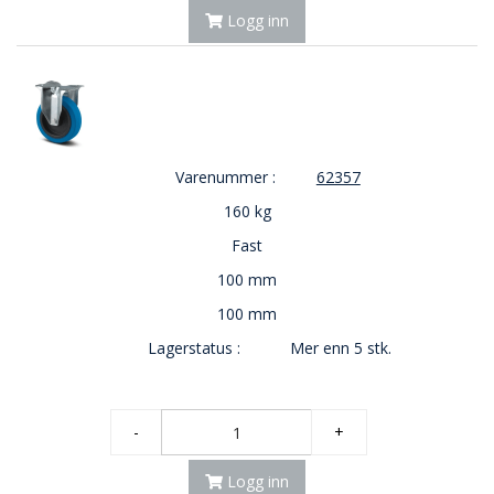
E
Logg inn
K
T
L
Ø
S
N
I
Varenummer :
62357
N
G
160 kg
E
R
Fast
100 mm
100 mm
N
Y
Lagerstatus :
Mer enn 5 stk.
H
E
T
E
-
+
R
Logg inn