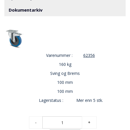
V
E
Dokumentarkiv
R
N
B
R
A
N
Varenummer :
62356
N
&
160 kg
V
Sving og Brems
A
N
100 mm
N
100 mm
Lagerstatus :
Mer enn 5 stk.
P
R
O
-
+
S
J