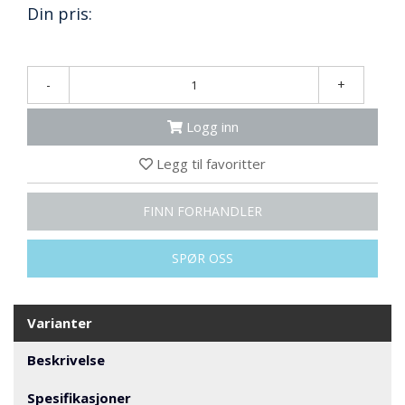
N
Din pris:
G
-
+
T
R
A
Logg inn
N
S
Legg til favoritter
P
O
R
FINN FORHANDLER
T
SPØR OSS
L
Y
K
Varianter
T
E
Beskrivelse
R
&
Spesifikasjoner