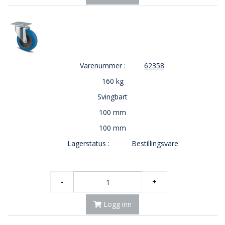
O
U
T
L
E
T
Varenummer :
62358
-
G
160 kg
J
Svingbart
Ø
R
100 mm
E
T
100 mm
K
Lagerstatus :
Bestillingsvare
U
P
P
!
-
+
Logg inn