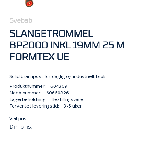
R
B
E
I
Svebab
D
I
SLANGETROMMEL
H
Ø
BP2000 INKL 19MM 25 M
Y
FORMTEX UE
D
E
N
Solid brannpost for daglig og industrielt bruk
Produktnummer:
604309
O
Nobb nummer:
60660826
P
Lagerbeholdning:
Bestillingsvare
P
Forventet leveringstid:
3-5 uker
B
E
Veil pris:
V
A
Din pris:
R
I