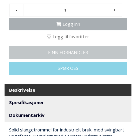
N
G
-
+
Logg inn
T
R
Legg til favoritter
A
N
S
FINN FORHANDLER
P
O
SPØR OSS
R
T
Beskrivelse
L
Y
Spesifikasjoner
K
T
Dokumentarkiv
E
R
Solid slangetrommel for industrielt bruk, med svingbart
&