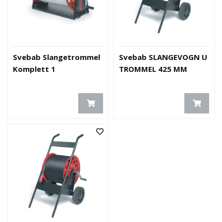
O
U
T
L
E
Svebab Slangetrommel
Svebab SLANGEVOGN U
T
Komplett 1
TROMMEL 425 MM
-
G
J
Ø
R
E
T
K
U
P
P
!