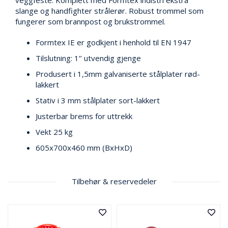
veggfeste. Komplett med Formtex indistri ekstra
V
E
slange og handfighter strålerør. Robust trommel som
R
fungerer som brannpost og brukstrommel.
N
Formtex IE er godkjent i henhold til EN 1947
Tilslutning: 1’’ utvendig gjenge
B
Produsert i 1,5mm galvaniserte stålplater rød-
R
A
lakkert
N
Stativ i 3 mm stålplater sort-lakkert
N
&
Justerbar brems for uttrekk
V
Vekt 25 kg
A
N
605x700x460 mm (BxHxD)
N
Tilbehør & reservedeler
P
R
O
S
J