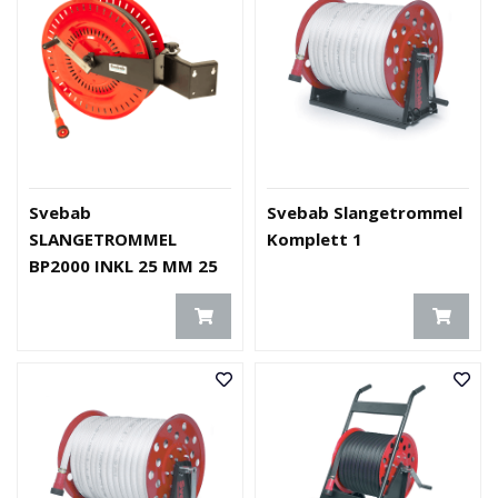
E
K
T
L
Ø
S
N
I
N
G
Svebab
Svebab Slangetrommel
E
SLANGETROMMEL
Komplett 1
R
BP2000 INKL 25 MM 25
M FORMTEX UE
N
Y
H
E
T
E
R