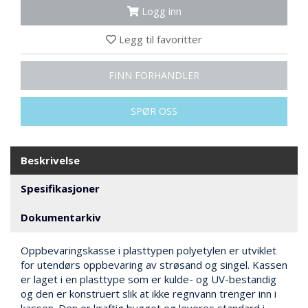
N
Logg inn
G
Legg til favoritter
T
FINN FORHANDLER
R
A
N
SPØR OSS
S
P
O
R
Beskrivelse
T
Spesifikasjoner
L
Dokumentarkiv
Y
K
Oppbevaringskasse i plasttypen polyetylen er utviklet
T
for utendørs oppbevaring av strøsand og singel. Kassen
E
er laget i en plasttype som er kulde- og UV-bestandig
R
og den er konstruert slik at ikke regnvann trenger inn i
&