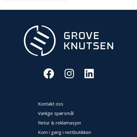
O
U
T
L
E
T
-
G
J
Ø
R
E
T
K
U
P
P
Kontakt oss
!
Vanlige spørsmål
Retur & reklamasjon
Kom i gang i nettbutikken