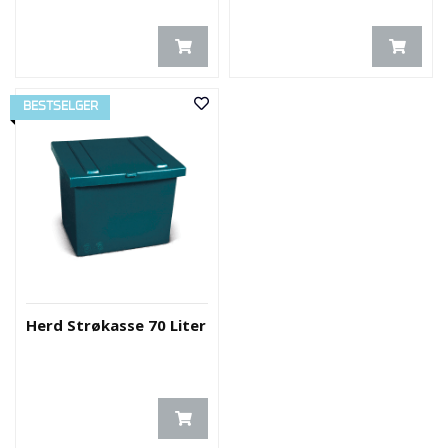
E
K
T
L
Ø
S
BESTSELGER
N
I
N
G
E
R
N
Y
Herd Strøkasse 70 Liter
H
E
T
E
R