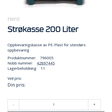
R
B
E
I
Herd
D
I
Strøkasse 200 Liter
H
Ø
Y
D
Oppbevaringskasse av PE-Plast for utendørs
E
oppbevaring
N
Produktnummer:
796005
Nobb nummer:
42897445
Lagerbeholdning:
11
O
P
Veil pris:
P
Din pris:
B
E
V
A
R
-
+
I