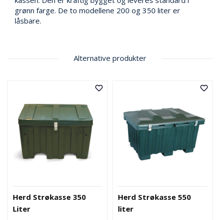
kassen. Den er kraftig bygget og leveres standard i
V
E
grønn farge. De to modellene 200 og 350 liter er
R
låsbare.
N
Alternative produkter
B
R
A
N
N
&
V
A
N
N
P
R
Herd Strøkasse 350
Herd Strøkasse 550
O
S
Liter
liter
J