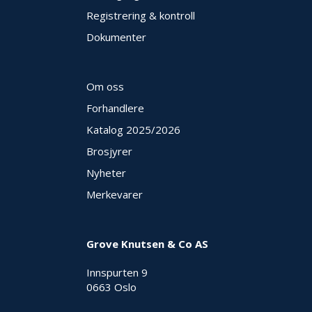
Registrering & kontroll
O
U
Dokumenter
T
L
E
T
Om oss
-
Forhandlere
G
J
Katalog 2025
/2026
Ø
R
Brosjyrer
E
Nyheter
T
K
Merkevarer
U
P
P
!
Grove Knutsen & Co AS
Innspurten 9
0663 Oslo