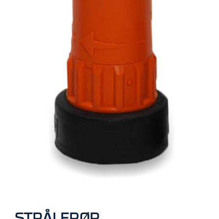
R
B
E
I
D
I
H
Ø
Y
D
E
N
O
P
P
B
E
V
A
R
I
STRÅLERØR