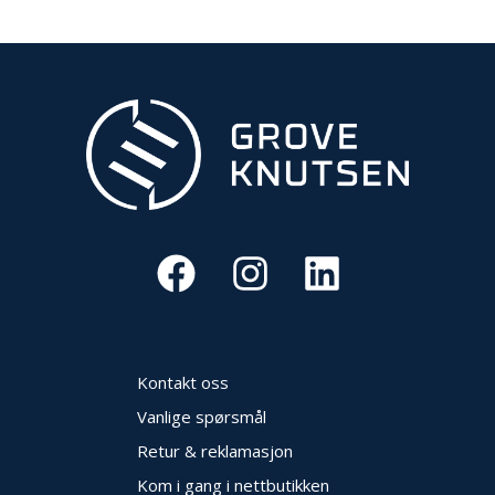
E
K
T
L
Ø
S
N
I
N
G
E
R
N
Y
H
Kontakt oss
E
T
Vanlige spørsmål
E
R
Retur & reklamasjon
Kom i gang i nettbutikken