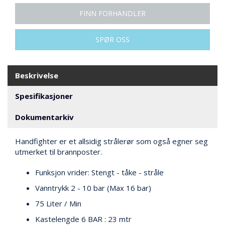
V
E
FINN FORHANDLER
R
N
SPØR OSS
B
R
Beskrivelse
A
N
Spesifikasjoner
N
&
Dokumentarkiv
V
A
N
Handfighter er et allsidig strålerør som også egner seg
N
utmerket til brannposter.
Funksjon vrider: Stengt - tåke - stråle
P
Vanntrykk 2 - 10 bar (Max 16 bar)
R
O
75 Liter / Min
S
Kastelengde 6 BAR : 23 mtr
J