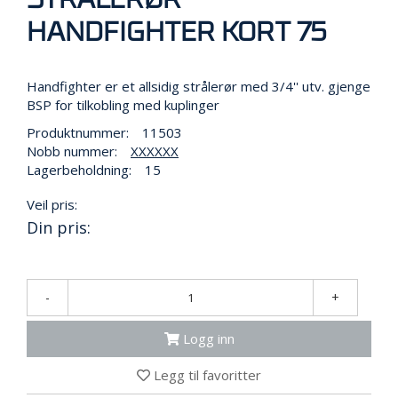
N
G
HANDFIGHTER KORT 75
T
Handfighter er et allsidig strålerør med 3/4'' utv. gjenge
R
BSP for tilkobling med kuplinger
A
Produktnummer:
11503
N
Nobb nummer:
XXXXXX
S
P
Lagerbeholdning:
15
O
R
Veil pris:
T
Din pris:
L
Y
-
+
K
T
Logg inn
E
R
Legg til favoritter
&