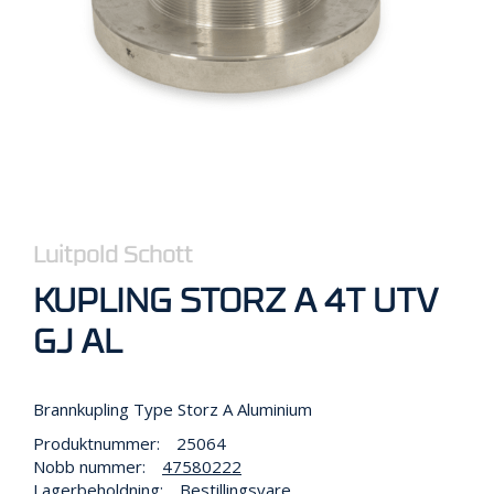
R
B
E
I
D
I
H
Ø
Y
D
E
N
Luitpold Schott
KUPLING STORZ A 4T UTV
O
P
GJ AL
P
B
E
Brannkupling Type Storz A Aluminium
V
A
Produktnummer:
25064
R
Nobb nummer:
47580222
I
Lagerbeholdning:
Bestillingsvare