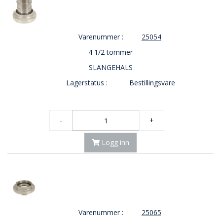
O
U
T
Varenummer :
25054
L
E
4 1/2 tommer
T
SLANGEHALS
-
G
Lagerstatus :
Bestillingsvare
J
Ø
R
E
-
+
T
K
Logg inn
U
P
P
!
Varenummer :
25065