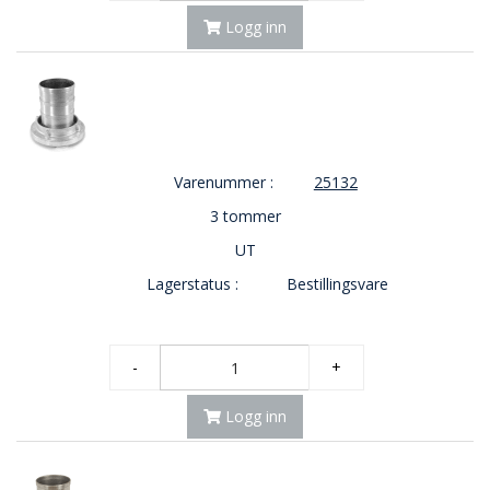
E
Logg inn
K
T
L
Ø
S
N
I
N
Varenummer :
25132
G
3 tommer
E
R
UT
Lagerstatus :
Bestillingsvare
N
Y
H
-
+
E
T
Logg inn
E
R