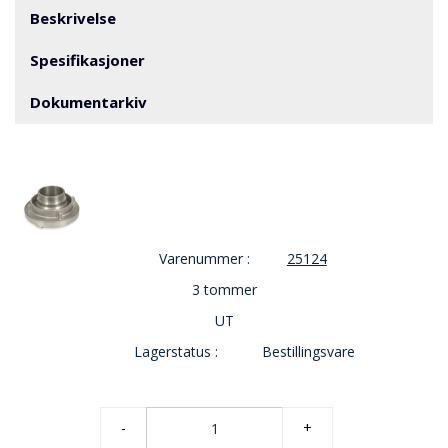
V
Beskrivelse
E
R
N
Spesifikasjoner
Dokumentarkiv
B
R
A
N
N
&
V
Varenummer :
25124
A
N
3 tommer
N
UT
Lagerstatus :
Bestillingsvare
P
R
O
S
-
+
J