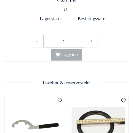
4 tommer
UT
Lagerstatus :
Bestillingsvare
-
+
Logg inn
Tilbehør & reservedeler