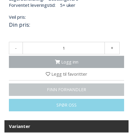
N
Forventet leveringstid:
5+ uker
G
Veil pris:
Din pris:
T
R
A
N
-
+
S
P
Logg inn
O
R
T
Legg til favoritter
FINN FORHANDLER
L
Y
K
SPØR OSS
T
E
R
Varianter
&