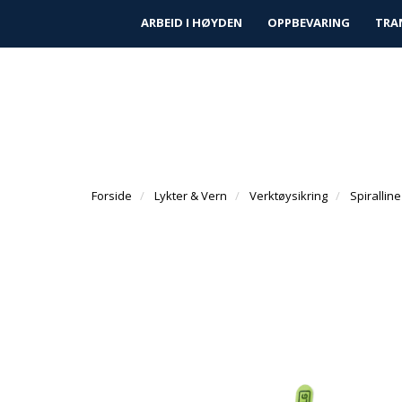
|
|
Finn forhandler
Kundeservice
Prosjek
ARBEID I HØYDEN
OPPBEVARING
TRA
Forside
Lykter & Vern
Verktøysikring
Spirallin