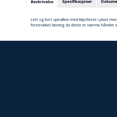
Spesifikasjoner
Dokume
Beskrivelse
Lett og kort spiralline med klipsfeste i plast m
foretrukket løsning da dette er nærme hånden so