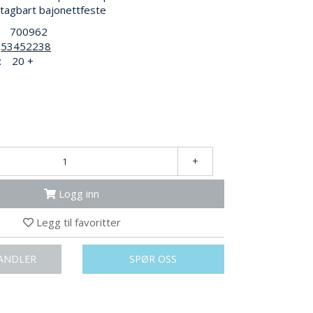
vtagbart bajonettfeste
700962
53452238
:
20 +
+
Logg inn
Legg til favoritter
ANDLER
SPØR OSS