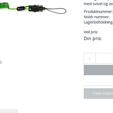
med svivel og a
Produktnummer:
Nobb nummer:
Lagerbeholdning
Veil pris:
Din pris:
-
FINN FORH