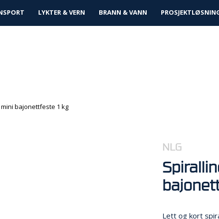
tløsninger
NSPORT
LYKTER & VERN
BRANN & VANN
PROSJEKTLØSNIN
e mini bajonettfeste 1 kg
NLG
Spiralli
bajonett
Lett og kort spir