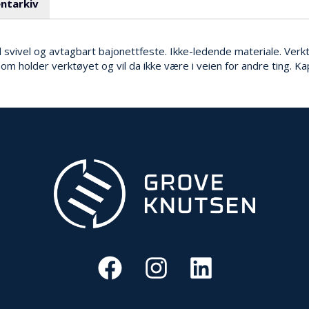
ntarkiv
ed svivel og avtagbart bajonettfeste. Ikke-ledende materiale. Ver
m holder verktøyet og vil da ikke være i veien for andre ting. 