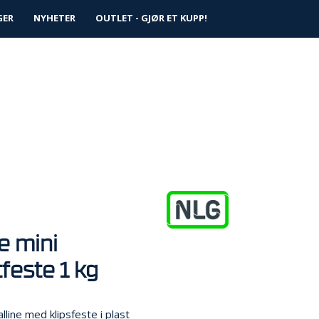
0
GER
NYHETER
Logg inn
OUTLET - GJØR ET KUPP!
Infosenter
Favoritter
ne mini
feste 1 kg
alline med klipsfeste i plast