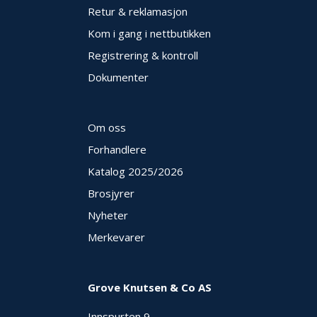
E
Retur & reklamasjon
K
Kom i gang i nettbutikken
T
L
Registrering & kontroll
Ø
S
Dokumenter
N
I
N
Om oss
G
E
Forhandlere
R
Katalog 2025
/2026
Brosjyrer
N
Nyheter
Y
H
Merkevarer
E
T
E
R
Grove Knutsen & Co AS
Innspurten 9