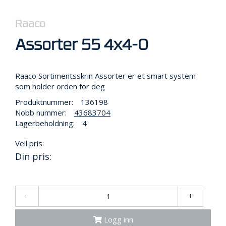
R
B
E
Raaco
I
D
Assorter 55 4x4-0
I
H
Ø
Raaco Sortimentsskrin Assorter er et smart system
Y
som holder orden for deg
D
E
Produktnummer:
136198
N
Nobb nummer:
43683704
Lagerbeholdning:
4
Veil pris:
O
P
Din pris:
P
B
E
V
-
+
A
R
Logg inn
I