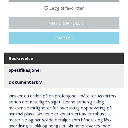
N
G
Legg til favoritter
FINN FORHANDLER
T
R
SPØR OSS
A
N
S
P
Beskrivelse
O
R
Spesifikasjoner
T
Dokumentarkiv
L
Ønsker du orden på en profesjonell måte, er Assorter-
Y
K
serien det naturlige valget. Denne serien gir deg
T
maksimale muligheter for oversiktlig oppbevaring på
E
minimal plass. Skrinene er konstruert av et robust
R
materiale og har solide detaljer som håndtak og lås-
&
anordning til lokk og hengsler. Skrinene leveres med