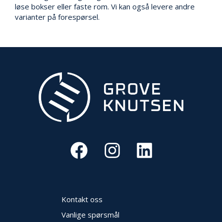
V
løse bokser eller faste rom. Vi kan også levere andre
E
varianter på forespørsel.
R
N
B
R
A
N
N
&
V
A
N
N
P
R
Kontakt oss
O
S
Vanlige spørsmål
J