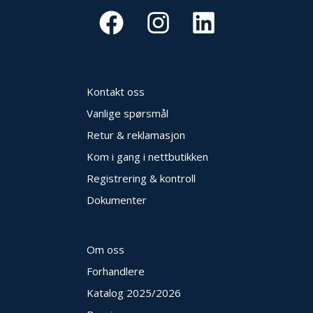
E
K
T
L
Ø
S
N
Kontakt oss
I
Vanlige spørsmål
N
G
Retur & reklamasjon
E
R
Kom i gang i nettbutikken
Registrering & kontroll
Dokumenter
N
Y
H
E
Om oss
T
E
Forhandlere
R
Katalog 2025
/2026