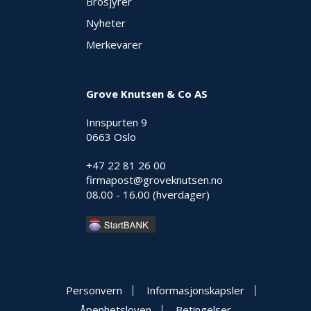
Brosjyrer
O
Nyheter
U
Merkevarer
T
L
E
T
Grove Knutsen & Co AS
-
G
Innspurten 9
J
0663 Oslo
Ø
R
E
+47 22 81 26 00
T
firmapost@groveknutsen.no
K
08.00 - 16.00 (hverdager)
U
P
P
!
Personvern
Informasjonskapsler
Åpenhetsloven
Betingelser