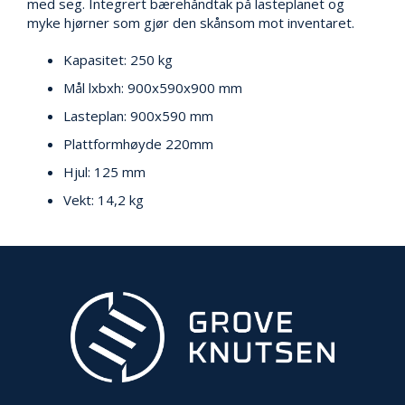
V
med seg. Integrert bærehåndtak på lasteplanet og
E
myke hjørner som gjør den skånsom mot inventaret.
R
N
Kapasitet: 250 kg
Mål lxbxh: 900x590x900 mm
B
Lasteplan: 900x590 mm
R
Plattformhøyde 220mm
A
N
Hjul: 125 mm
N
Vekt: 14,2 kg
&
V
A
N
N
P
R
O
S
J