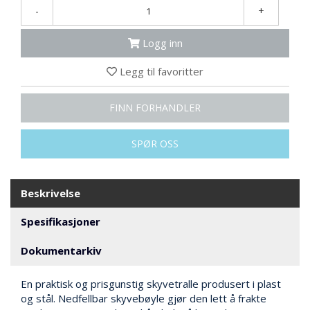
N
-
+
G
Logg inn
T
Legg til favoritter
R
A
N
FINN FORHANDLER
S
P
SPØR OSS
O
R
T
Beskrivelse
L
Spesifikasjoner
Y
K
Dokumentarkiv
T
E
En praktisk og prisgunstig skyvetralle produsert i plast
R
&
og stål. Nedfellbar skyvebøyle gjør den lett å frakte