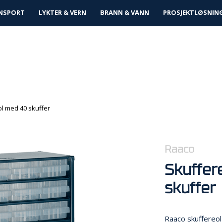
tløsninger
NSPORT
LYKTER & VERN
BRANN & VANN
PROSJEKTLØSNIN
l med 40 skuffer
Raaco
Skuffer
skuffer
Raaco skuffereol