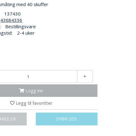
småting med 40 skuffer
137430
43684336
:
Bestillingsvare
ngstid:
2-4 uker
+
Logg inn
Legg til favoritter
ANDLER
SPØR OSS