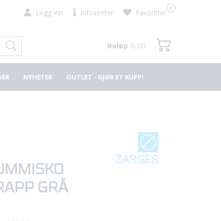
0
Logg inn
Infosenter
Favoritter
Beløp
0,00
GER
NYHETER
OUTLET - GJØR ET KUPP!
UMMISKO
RAPP GRÅ