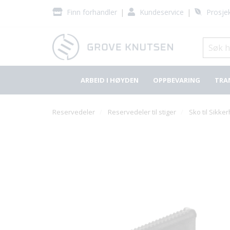
|
|
Finn forhandler
Kundeservice
Prosjek
ARBEID I HØYDEN
OPPBEVARING
TRA
Reservedeler
Reservedeler til stiger
Sko til Sikke