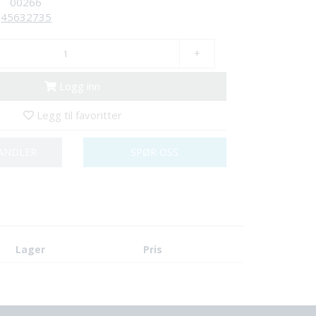
00266
45632735
+
Logg inn
Legg til favoritter
ANDLER
SPØR OSS
Lager
Pris