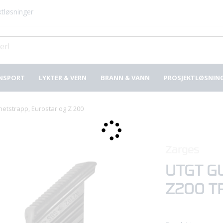
tløsninger
NSPORT
LYKTER & VERN
BRANN & VANN
PROSJEKTLØSNIN
rhetstrapp, Eurostar og Z 200
Zarges
UTGT G
Z200 T