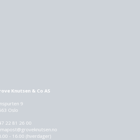
rove Knutsen & Co AS
nnspurten 9
663 Oslo
47 22 81 26 00
irmapost@groveknutsen.no
8.00 - 16.00 (hverdager)