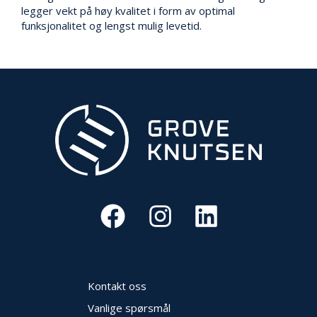
V
legger vekt på høy kvalitet i form av optimal
E
funksjonalitet og lengst mulig levetid.
R
N
B
R
A
N
N
&
V
A
N
N
P
R
Kontakt oss
O
S
Vanlige spørsmål
J