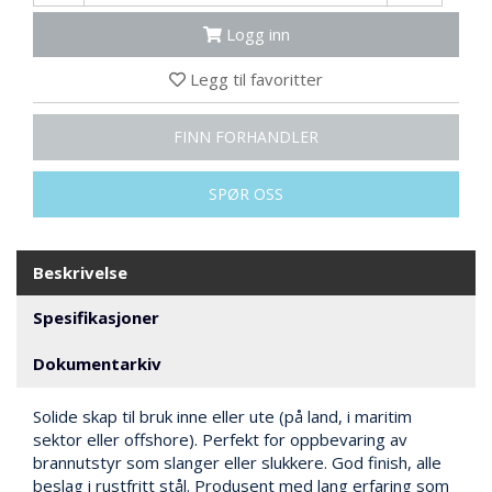
N
G
Logg inn
Legg til favoritter
T
R
FINN FORHANDLER
A
N
S
SPØR OSS
P
O
R
T
Beskrivelse
Spesifikasjoner
L
Dokumentarkiv
Y
K
T
Solide skap til bruk inne eller ute (på land, i maritim
E
sektor eller offshore). Perfekt for oppbevaring av
R
brannutstyr som slanger eller slukkere. God finish, alle
&
beslag i rustfritt stål. Produsent med lang erfaring som