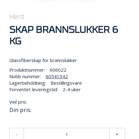
R
B
E
Herd
I
D
SKAP BRANNSLUKKER 6
I
H
KG
Ø
Y
D
Glassfiberskap for brannslukker
E
N
Produktnummer:
606022
Nobb nummer:
60541342
Lagerbeholdning:
Bestillingsvare
O
Forventet leveringstid:
2-4 uker
P
P
Veil pris:
B
Din pris:
E
V
A
R
-
+
I