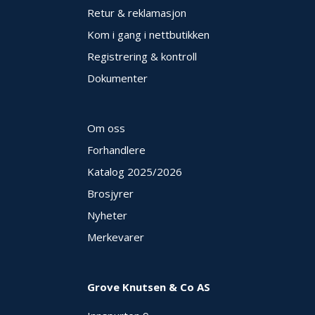
E
Retur & reklamasjon
K
Kom i gang i nettbutikken
T
L
Registrering & kontroll
Ø
S
Dokumenter
N
I
N
Om oss
G
E
Forhandlere
R
Katalog 2025
/2026
Brosjyrer
N
Nyheter
Y
H
Merkevarer
E
T
E
R
Grove Knutsen & Co AS