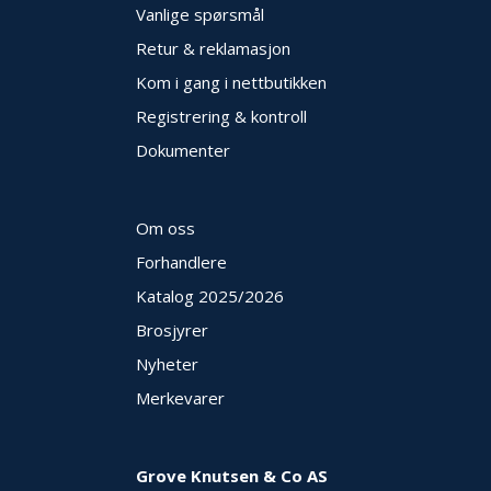
N
Vanlige spørsmål
G
Retur & reklamasjon
Kom i gang i nettbutikken
T
Registrering & kontroll
R
A
Dokumenter
N
S
P
Om oss
O
R
Forhandlere
T
Katalog 2025
/2026
Brosjyrer
L
Nyheter
Y
K
Merkevarer
T
E
R
&
Grove Knutsen & Co AS