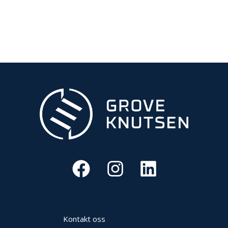
R
B
E
I
D
I
H
Ø
Y
D
E
N
O
P
P
B
E
V
A
R
Kontakt oss
I