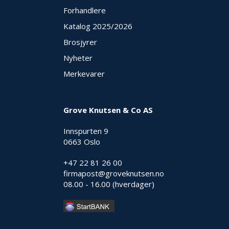
E
Forhandlere
K
Katalog 2025
/2026
T
L
Brosjyrer
Ø
S
Nyheter
N
Merkevarer
I
N
G
E
Grove Knutsen & Co AS
R
Innspurten 9
0663 Oslo
N
Y
+47 22 81 26 00
H
firmapost@groveknutsen.no
E
08.00 - 16.00 (hverdager)
T
E
R