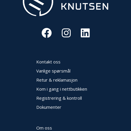
V
E
R
N
B
R
A
N
N
Kontakt oss
&
V
Vanlige spørsmål
A
Retur & reklamasjon
N
N
Kom i gang i nettbutikken
Registrering & kontroll
Dokumenter
P
R
O
S
Om oss
J