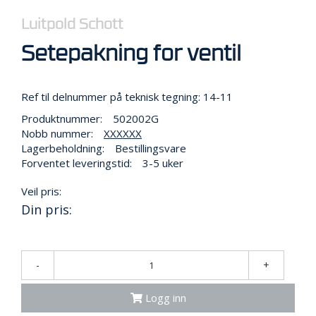
R
B
Luitpold Schott
E
I
Setepakning for ventil
D
I
H
Ref til delnummer på teknisk tegning: 14-11
Ø
Y
Produktnummer:
502002G
D
Nobb nummer:
XXXXXX
E
Lagerbeholdning:
Bestillingsvare
N
Forventet leveringstid:
3-5 uker
Veil pris:
O
Din pris:
P
P
B
E
-
+
V
A
R
Logg inn
I