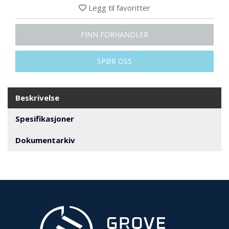
N
Legg til favoritter
G
FINN FORHANDLER
T
R
SPØR OSS
A
N
S
P
Beskrivelse
O
R
Spesifikasjoner
T
Dokumentarkiv
L
Y
K
T
E
R
&