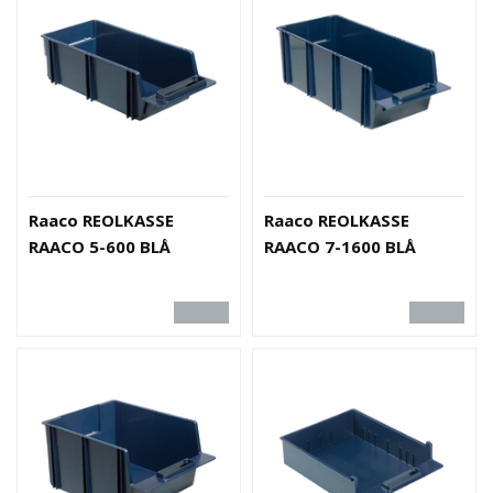
S
N
I
N
G
E
R
N
Y
Raaco REOLKASSE
Raaco REOLKASSE
H
RAACO 5-600 BLÅ
RAACO 7-1600 BLÅ
E
T
E
R
O
U
T
L
E
T