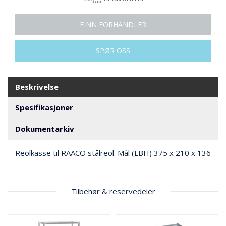
T
FINN FORHANDLER
R
A
N
SPØR OSS
S
P
O
Beskrivelse
R
T
Spesifikasjoner
L
Dokumentarkiv
Y
K
Reolkasse til RAACO stålreol. Mål (LBH) 375 x 210 x 136
T
E
R
&
Tilbehør & reservedeler
V
E
R
N