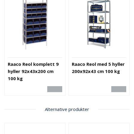
B
R
A
N
N
&
V
A
N
N
Raaco Reol komplett 9
Raaco Reol med 5 hyller
hyller 92x43x200 cm
200x92x43 cm 100 kg
100 kg
P
R
O
S
J
E
Alternative produkter
K
T
L
Ø