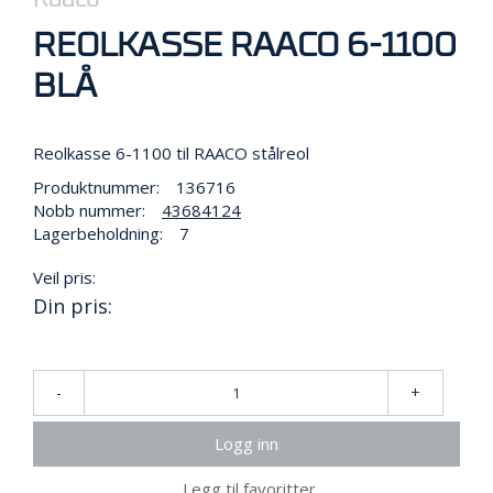
B
E
REOLKASSE RAACO 6-1100
I
D
BLÅ
I
H
Ø
Reolkasse 6-1100 til RAACO stålreol
Y
D
Produktnummer:
136716
E
Nobb nummer:
43684124
N
Lagerbeholdning:
7
O
Veil pris:
P
Din pris:
P
B
E
V
-
+
A
R
I
Logg inn
N
G
Legg til favoritter