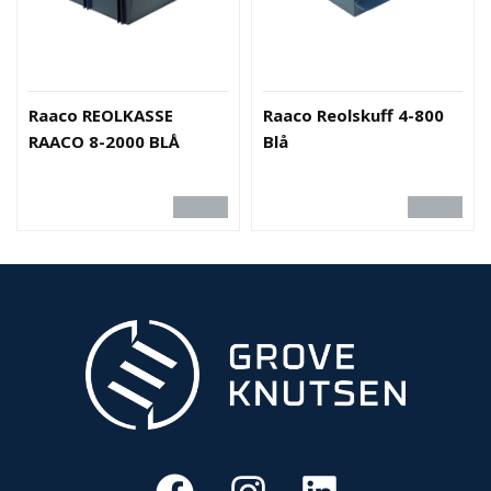
-
G
J
Ø
R
E
Raaco REOLKASSE
Raaco Reolskuff 4-800
T
RAACO 8-2000 BLÅ
Blå
K
U
P
P
!