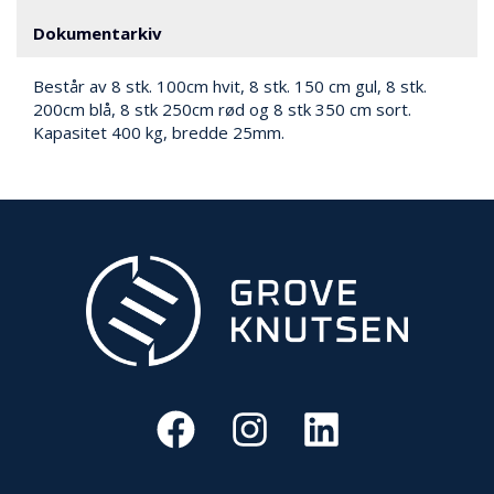
V
E
Dokumentarkiv
R
N
Består av 8 stk. 100cm hvit, 8 stk. 150 cm gul, 8 stk.
200cm blå, 8 stk 250cm rød og 8 stk 350 cm sort.
Kapasitet 400 kg, bredde 25mm.
B
R
A
N
N
&
V
A
N
N
P
R
O
S
J