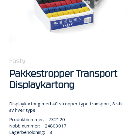
R
B
E
I
D
I
H
Ø
Y
D
E
Fasty
N
Pakkestropper Transport
Displaykartong
O
P
P
B
Displaykartong med 40 stropper type transport, 8 stk
E
av hver type
V
Produktnummer:
732120
A
Nobb nummer:
24803017
R
Lagerbeholdning:
8
I