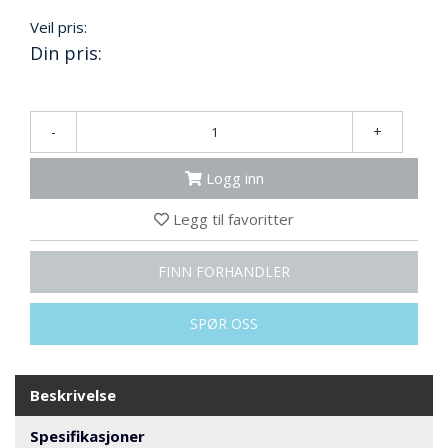
N
G
Veil pris:
Din pris:
T
R
-
+
A
N
S
Logg inn
P
O
Legg til favoritter
R
T
FINN FORHANDLER
L
SPØR OSS
Y
K
T
E
Beskrivelse
R
&
Spesifikasjoner