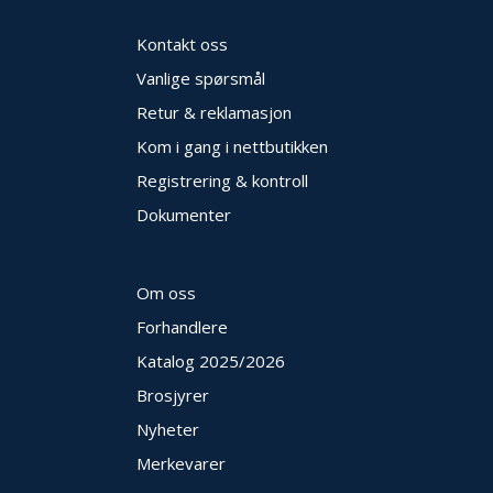
E
K
Kontakt oss
T
L
Vanlige spørsmål
Ø
Retur & reklamasjon
S
N
Kom i gang i nettbutikken
I
Registrering & kontroll
N
G
Dokumenter
E
R
Om oss
N
Forhandlere
Y
Katalog 2025
/2026
H
E
Brosjyrer
T
E
Nyheter
R
Merkevarer