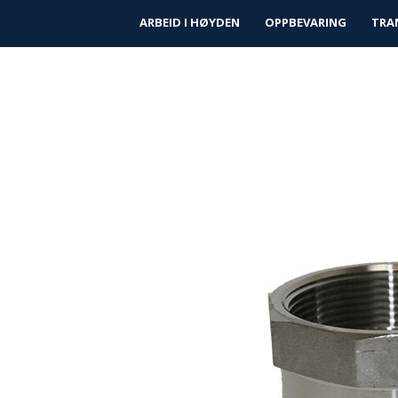
|
|
Finn forhandler
Kundeservice
Prosjek
ARBEID I HØYDEN
OPPBEVARING
TRA