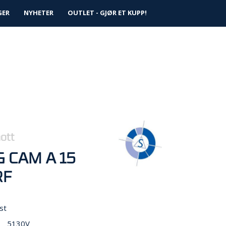
0
GER
NYHETER
Logg inn
OUTLET - GJØR ET KUPP!
Infosenter
Favoritter
hott
G CAM A 15
RF
st
5130V