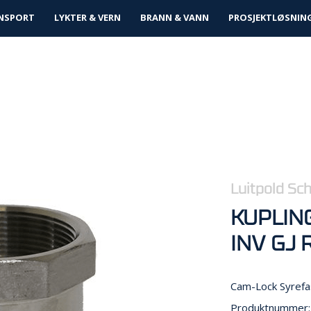
tløsninger
NSPORT
LYKTER & VERN
BRANN & VANN
PROSJEKTLØSNIN
Luitpold Sc
KUPLIN
INV GJ 
Cam-Lock Syrefa
Produktnummer: