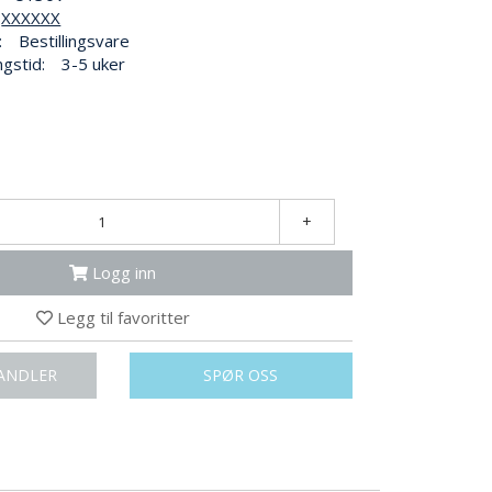
XXXXXX
:
Bestillingsvare
ngstid:
3-5 uker
+
Logg inn
Legg til favoritter
ANDLER
SPØR OSS