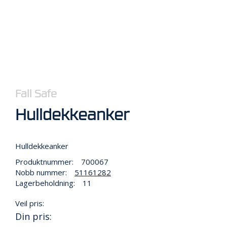
R
B
E
I
D
I
H
Ø
Y
D
Fall Safe
E
N
Hulldekkeanker
O
Hulldekkeanker
P
Produktnummer:
700067
P
Nobb nummer:
51161282
B
E
Lagerbeholdning:
11
V
A
Veil pris:
R
Din pris:
I