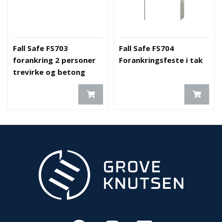
E
K
T
L
Ø
Fall Safe FS703
Fall Safe FS704
S
forankring 2 personer
Forankringsfeste i tak
N
trevirke og betong
I
N
G
E
R
N
Y
H
E
T
E
R