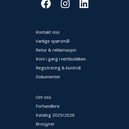
O
U
T
L
E
Kontakt oss
T
-
Vanlige spørsmål
G
Retur & reklamasjon
J
Ø
Kom i gang i nettbutikken
R
Registrering & kontroll
E
T
Dokumenter
K
U
P
P
Om oss
!
Forhandlere
Katalog 2025
/2026
Brosjyrer