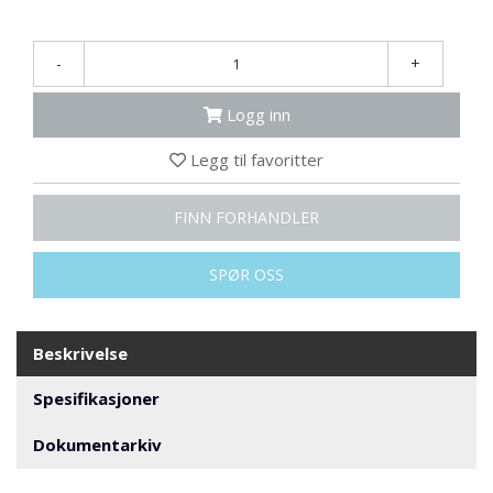
N
G
-
+
T
Logg inn
R
A
Legg til favoritter
N
S
P
FINN FORHANDLER
O
R
T
SPØR OSS
L
Beskrivelse
Y
K
Spesifikasjoner
T
E
Dokumentarkiv
R
&