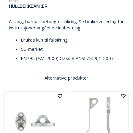
V
FS883
E
HULLDEKKEANKER
R
N
Allsidig, bærbar betongforankring. Se brukerveileding for
instruksjoner angående innfestning
B
Brukes kun til fallsikring
R
A
CE-merket
N
EN795 (+A1:2000) Class B ANSI Z359,1-2007
N
&
V
A
Alternative produkter
N
N
P
R
O
S
J