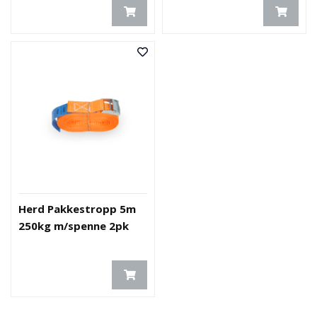
E
K
T
L
Ø
S
N
I
N
G
E
R
N
Herd Pakkestropp 5m
Y
250kg m/spenne 2pk
H
E
T
E
R