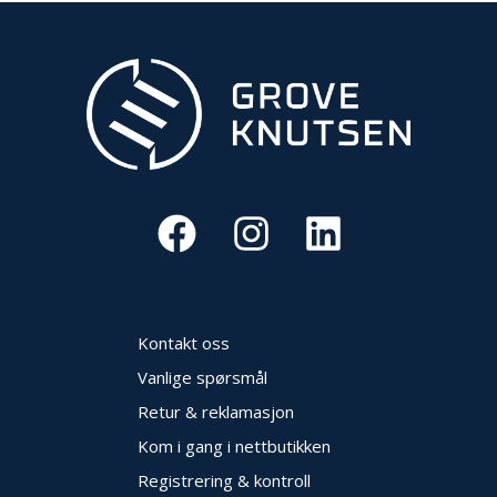
O
U
T
L
E
T
-
G
J
Ø
R
E
T
K
U
Kontakt oss
P
P
Vanlige spørsmål
!
Retur & reklamasjon
Kom i gang i nettbutikken
Registrering & kontroll