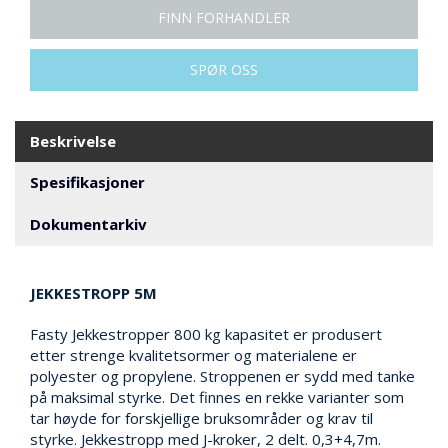
N
FINN FORHANDLER
G
SPØR OSS
T
R
A
Beskrivelse
N
S
Spesifikasjoner
P
O
Dokumentarkiv
R
T
JEKKESTROPP 5M
L
Fasty Jekkestropper 800 kg kapasitet er produsert
Y
K
etter strenge kvalitetsormer og materialene er
T
polyester og propylene. Stroppenen er sydd med tanke
E
på maksimal styrke. Det finnes en rekke varianter som
R
tar høyde for forskjellige bruksområder og krav til
&
styrke. Jekkestropp med J-kroker, 2 delt. 0,3+4,7m.