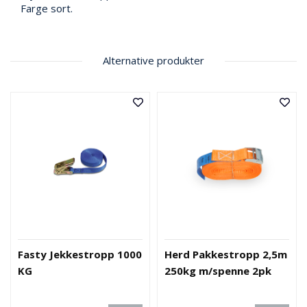
V
Farge sort.
E
R
N
Alternative produkter
B
R
A
N
N
&
V
A
N
N
P
Fasty Jekkestropp 1000
Herd Pakkestropp 2,5m
R
KG
250kg m/spenne 2pk
O
S
J