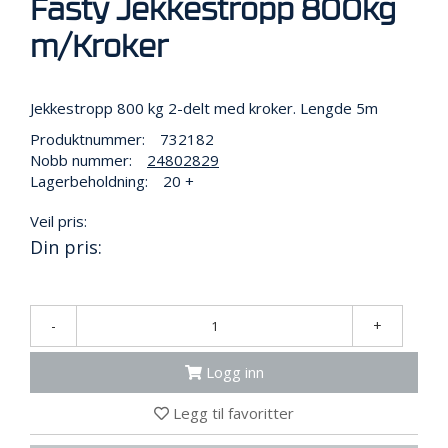
Fasty Jekkestropp 800kg
R
B
m/Kroker
E
I
D
I
Jekkestropp 800 kg 2-delt med kroker. Lengde 5m
H
Ø
Produktnummer:
732182
Y
Nobb nummer:
24802829
D
Lagerbeholdning:
20 +
E
N
Veil pris:
Din pris:
O
P
P
-
+
B
E
Logg inn
V
A
Legg til favoritter
R
I