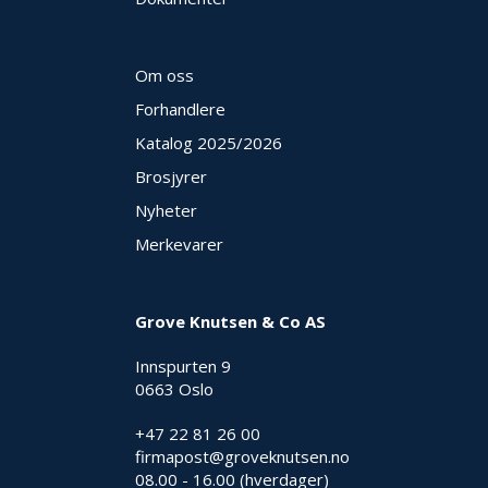
E
K
T
Om oss
L
Ø
Forhandlere
S
N
Katalog 2025
/2026
I
Brosjyrer
N
G
Nyheter
E
R
Merkevarer
N
Grove Knutsen & Co AS
Y
H
Innspurten 9
E
0663 Oslo
T
E
+47 22 81 26 00
R
firmapost@groveknutsen.no
08.00 - 16.00 (hverdager)