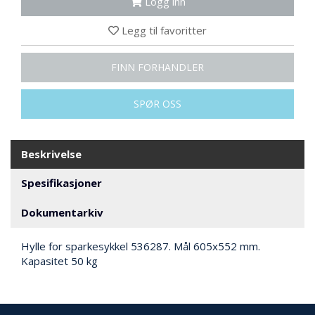
Logg inn
N
G
Legg til favoritter
T
FINN FORHANDLER
R
A
SPØR OSS
N
S
P
O
Beskrivelse
R
T
Spesifikasjoner
Dokumentarkiv
L
Y
Hylle for sparkesykkel 536287. Mål 605x552 mm.
K
Kapasitet 50 kg
T
E
R
&