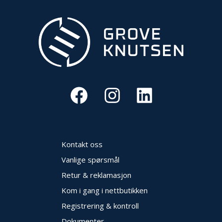
V
E
R
N
B
R
A
N
N
&
V
A
N
Kontakt oss
N
Vanlige spørsmål
Retur & reklamasjon
P
Kom i gang i nettbutikken
R
O
Registrering & kontroll
S
J
Dokumenter