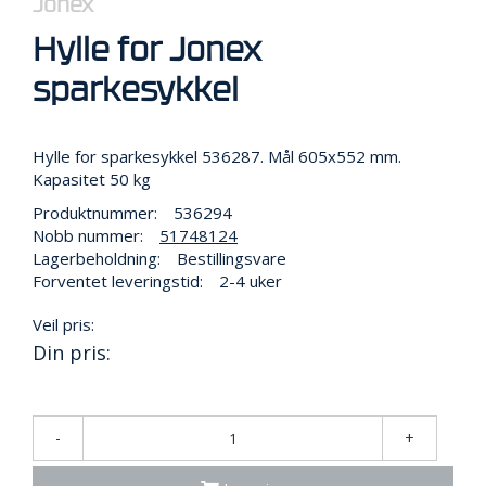
Jonex
R
B
Hylle for Jonex
E
I
sparkesykkel
D
I
H
Ø
Hylle for sparkesykkel 536287. Mål 605x552 mm.
Y
Kapasitet 50 kg
D
Produktnummer:
536294
E
N
Nobb nummer:
51748124
Lagerbeholdning:
Bestillingsvare
Forventet leveringstid:
2-4 uker
O
Veil pris:
P
P
Din pris:
B
E
V
A
-
+
R
I