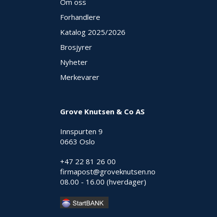
Om oss
E
K
Forhandlere
T
Katalog 2025
/2026
L
Ø
Brosjyrer
S
N
Nyheter
I
Merkevarer
N
G
E
R
Grove Knutsen & Co AS
Innspurten 9
N
0663 Oslo
Y
H
+47 22 81 26 00
E
firmapost@groveknutsen.no
T
08.00 - 16.00 (hverdager)
E
R