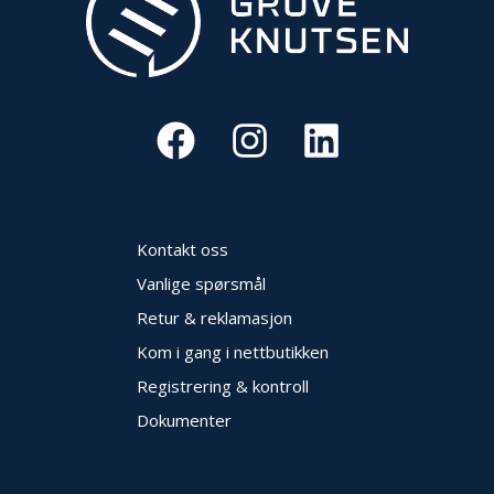
V
E
R
N
B
R
A
N
N
&
Kontakt oss
V
Vanlige spørsmål
A
N
Retur & reklamasjon
N
Kom i gang i nettbutikken
Registrering & kontroll
P
Dokumenter
R
O
S
J