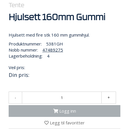
R
Tente
B
E
Hjulsett 160mm Gummi
I
D
I
H
Hjulsett med fire stk 160 mm gummihjul.
Ø
Produktnummer:
5381GH
Y
Nobb nummer:
47489275
D
Lagerbeholdning:
4
E
N
Veil pris:
Din pris:
O
P
P
-
+
B
E
V
Logg inn
A
R
Legg til favoritter
I