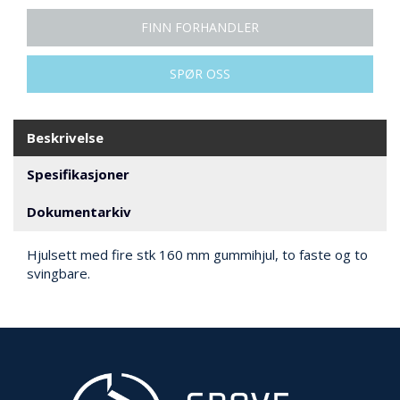
N
G
FINN FORHANDLER
SPØR OSS
T
R
A
N
Beskrivelse
S
P
Spesifikasjoner
O
R
Dokumentarkiv
T
Hjulsett med fire stk 160 mm gummihjul, to faste og to
svingbare.
L
Y
K
T
E
R
&