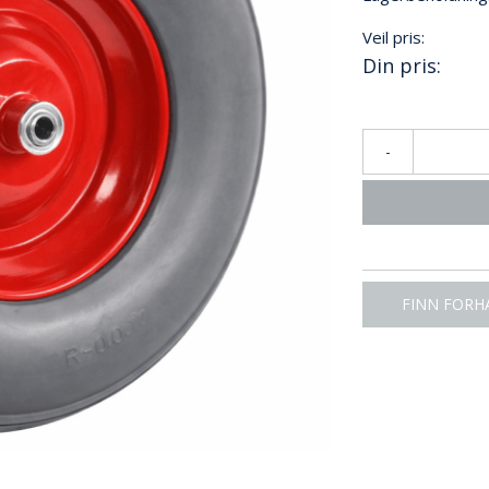
Veil pris:
Din pris:
-
FINN FORH