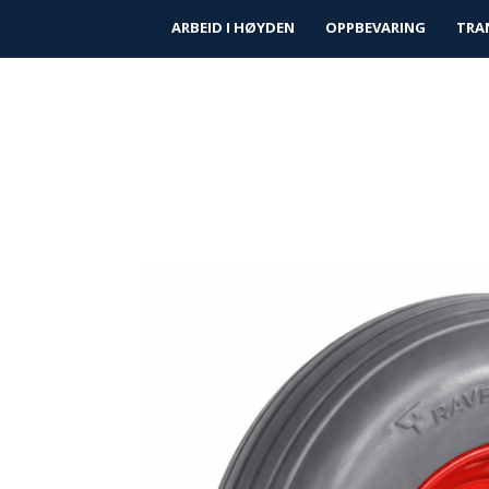
|
|
Finn forhandler
Kundeservice
Prosjek
ARBEID I HØYDEN
OPPBEVARING
TRA