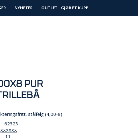
0
GER
NYHETER
Logg inn
OUTLET - GJØR ET KUPP!
Infosenter
Favoritter
,00X8 PUR
TRILLEBÅ
eringsfritt, stålfelg (4,00-8)
62323
XXXXXX
:
11