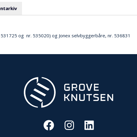
ntarkiv
(nr. 531725 og nr. 535020) og Jonex selvbyggerbåre, nr. 536831