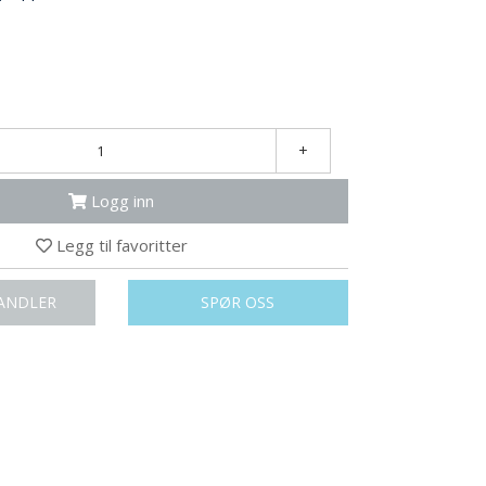
+
Logg inn
Legg til favoritter
ANDLER
SPØR OSS